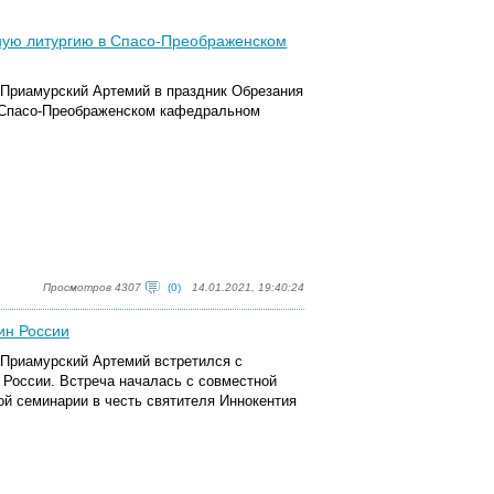
ную литургию в Спасо-Преображенском
и Приамурский Артемий в праздник Обрезания
 Спасо-Преображенском кафедральном
Просмотров 4307
(0)
14.01.2021, 19:40:24
ин России
 Приамурский Артемий встретился с
России. Встреча началась с совместной
й семинарии в честь святителя Иннокентия