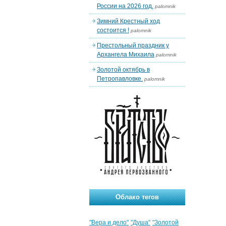
России на 2026 год.
palomnik
Зимний Крестный ход
состоится !
palomnik
Престольный праздник у
Архангела Михаила
palomnik
Золотой октябрь в
Петропавловке.
palomnik
Облако тегов
"Вера и дело"
"Душа"
"Золотой