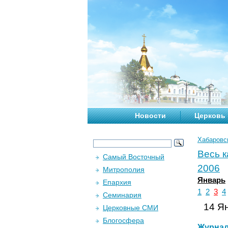
Новости
Церковь
Хабаровс
Весь 
Самый Восточный
2006
Митрополия
Январь
Епархия
1
2
3
4
Семинария
14 Ян
Церковные СМИ
Блогосфера
Журна