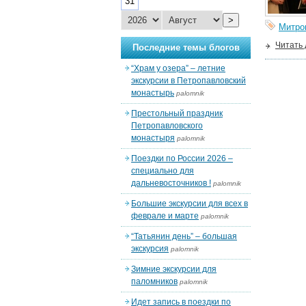
31
>
Митро
Читать
Последние темы блогов
“Храм у озера” – летние
экскурсии в Петропавловский
монастырь
palomnik
Престольный праздник
Петропавловского
монастыря
palomnik
Поездки по России 2026 –
специально для
дальневосточников !
palomnik
Большие экскурсии для всех в
феврале и марте
palomnik
“Татьянин день” – большая
экскурсия
palomnik
Зимние экскурсии для
паломников
palomnik
Идет запись в поездки по