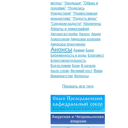
"Образ и
витязь"
"Ландыши"
подобие"
"Поделись
Рождеством"
"Православная
инициатива"
"Радость веры"
"Синдром радости"
Аборигены
Аборты и демография
Автокатастрофа
Аксиос
Акция
Алкоголизм
Амурская епархия
Амурское благочиние
Анонсы
Армия
Бари
Беременность и роды
Благовест
Благотворительность
Богословие
Брак
В начале
Вера
было слово
Великий пост
Викариатство
Вопросы
Показать все теги