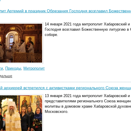
ит Артемий в праздник Обрезания Господня возглавил Божествен
14 января 2021 года митрополит Хабаровский 
Господня возглавил Божественную литургию в
соборе.
ти
,
Приходы
,
Митрополит
 дальше
 архиерей встретился с активистками регионального Союза женщ
13 января 2021 года митрополит Хабаровский и
представителями регионального Союза женщин 
молитвы в домовом храме Хабаровской духовно
Московского.