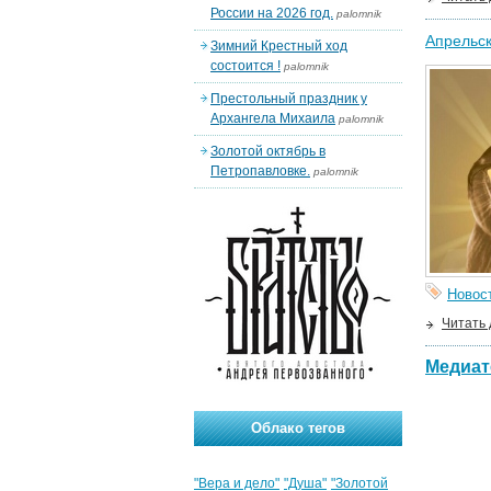
России на 2026 год.
palomnik
Апрельс
Зимний Крестный ход
состоится !
palomnik
Престольный праздник у
Архангела Михаила
palomnik
Золотой октябрь в
Петропавловке.
palomnik
Новос
Читать
Медиат
Облако тегов
"Вера и дело"
"Душа"
"Золотой