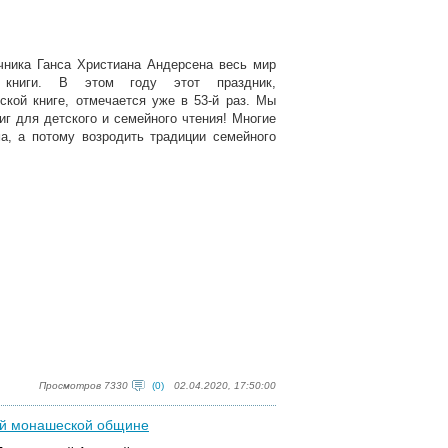
очника Ганса Христиана Андерсена весь мир
 книги. В этом году этот праздник,
кой книге, отмечается уже в 53-й раз. Мы
иг для детского и семейного чтения! Многие
а, а потому возродить традиции семейного
Просмотров 7330
(0)
02.04.2020, 17:50:00
ой монашеской общине