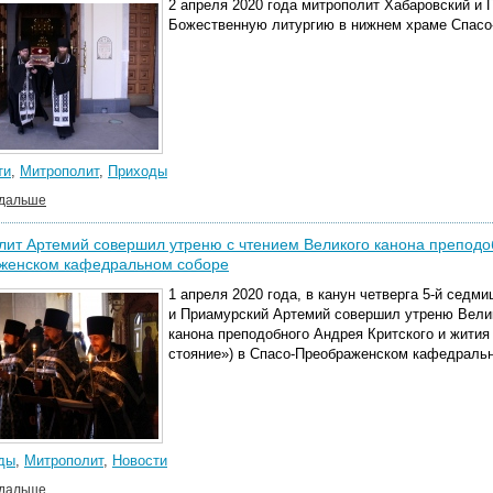
2 апреля 2020 года митрополит Хабаровский и
Божественную литургию в нижнем храме Спасо
ти
,
Митрополит
,
Приходы
 дальше
ит Артемий совершил утреню с чтением Великого канона преподоб
женском кафедральном соборе
1 апреля 2020 года, в канун четверга 5-й седм
и Приамурский Артемий совершил утреню Велик
канона преподобного Андрея Критского и жити
стояние») в Спасо-Преображенском кафедральн
ды
,
Митрополит
,
Новости
 дальше