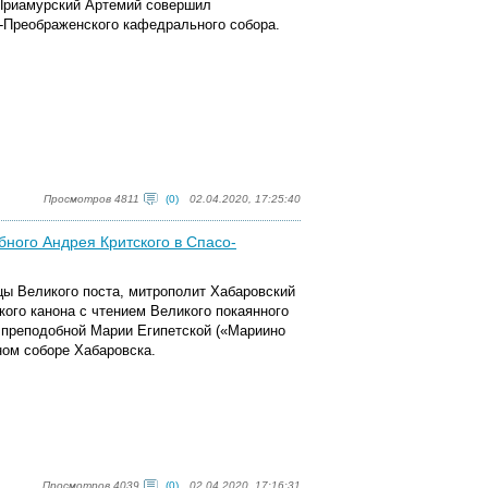
 Приамурский Артемий совершил
-Преображенского кафедрального собора.
Просмотров 4811
(0)
02.04.2020, 17:25:40
ного Андрея Критского в Спасо-
ицы Великого поста, митрополит Хабаровский
ого канона с чтением Великого покаянного
я преподобной Марии Египетской («Мариино
ом соборе Хабаровска.
Просмотров 4039
(0)
02.04.2020, 17:16:31