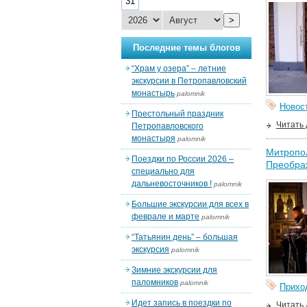
31
>
Последние темы блогов
“Храм у озера” – летние
экскурсии в Петропавловский
монастырь
palomnik
Новос
Престольный праздник
Читать
Петропавловского
монастыря
palomnik
Митропол
Поездки по России 2026 –
Преобра
специально для
дальневосточников !
palomnik
Большие экскурсии для всех в
феврале и марте
palomnik
“Татьянин день” – большая
экскурсия
palomnik
Зимние экскурсии для
паломников
palomnik
Прихо
Идет запись в поездки по
Читать