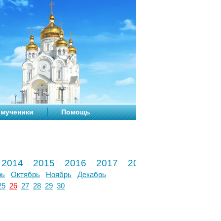
мученики
Помощь
2014
2015
2016
2017
2018
2019
2020
рь
Октябрь
Ноябрь
Декабрь
25
26
27
28
29
30