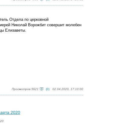
дитель Отдела по церковной
 иерей Николай Ворожбит совершит молебен
цы Елизаветы.
Просмотров 5621
(0)
02.04.2020, 17:10:00
марта 2020
020