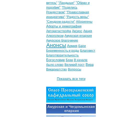
"Образ и
витязь"
"Ландыши"
подобие"
"Поделись
Рождеством"
"Православная
инициатива"
"Радость веры"
"Синдром радости"
Аборигены
Аборты и демография
Автокатастрофа
Аксиос
Акция
Алкоголизм
Амурская епархия
Амурское благочиние
Анонсы
Армия
Бари
Беременность и роды
Благовест
Благотворительность
Богословие
Брак
В начале
Вера
было слово
Великий пост
Викариатство
Вопросы
Показать все теги