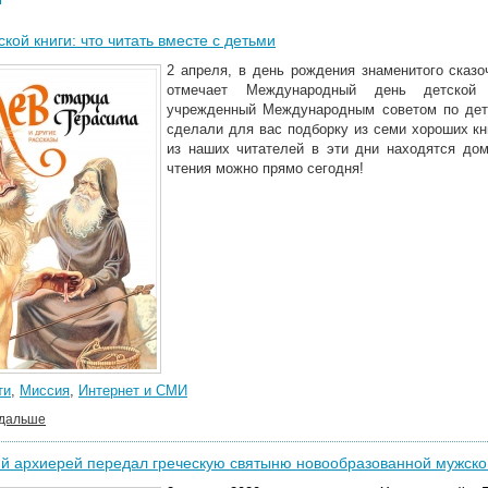
ской книги: что читать вместе с детьми
2 апреля, в день рождения знаменитого сказ
отмечает Международный день детской
учрежденный Международным советом по детс
сделали для вас подборку из семи хороших кн
из наших читателей в эти дни находятся дом
чтения можно прямо сегодня!
ти
,
Миссия
,
Интернет и СМИ
 дальше
й архиерей передал греческую святыню новообразованной мужск