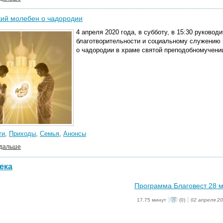
кий молебен о чадородии
4 апреля 2020 года, в субботу, в 15:30 руково
благотворительности и социальному служению
о чадородии в храме святой преподобномучени
ти
,
Приходы
,
Семья
,
Анонсы
 дальше
ека
Программа Благовест 28 
17.75 минут
(0)
02 апреля 2