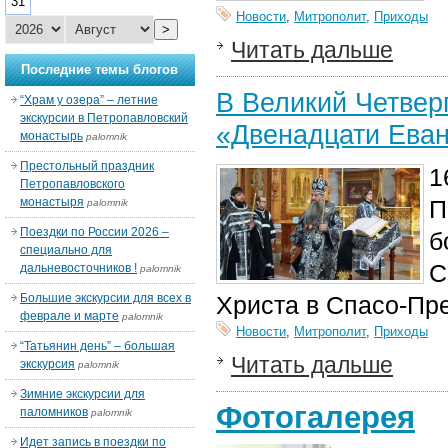
31
Новости
,
Митрополит
,
Приходы
>
Читать дальше
Последние темы блогов
В Великий Четвер
“Храм у озера” – летние
экскурсии в Петропавловский
«Двенадцати Еван
монастырь
palomnik
Престольный праздник
1
Петропавловского
монастыря
П
palomnik
Поездки по России 2026 –
б
специально для
С
дальневосточников !
palomnik
Большие экскурсии для всех в
Христа в Спасо-Пр
феврале и марте
palomnik
Новости
,
Митрополит
,
Приходы
“Татьянин день” – большая
Читать дальше
экскурсия
palomnik
Зимние экскурсии для
Фотогалерея
паломников
palomnik
Идет запись в поездки по