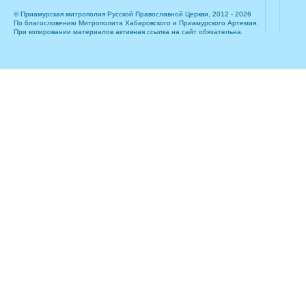
© Приамурская митрополия Русской Православной Церкви, 2012 - 2026
По благословению Митрополита Хабаровского и Приамурского Артемия.
При копировании материалов активная ссылка на сайт обязательна.