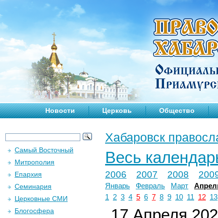
Новости
Церковь
Общество
Хабаровск правосл
Самый Восточный
Весь календар
Митрополия
2006
2007
2008
200
Епархия
Январь
Февраль
Март
Апрел
Семинария
1
2
3
4
5
6
7
8
9
10
11
12
13
Церковные СМИ
17 Апреля 2020
Блогосфера