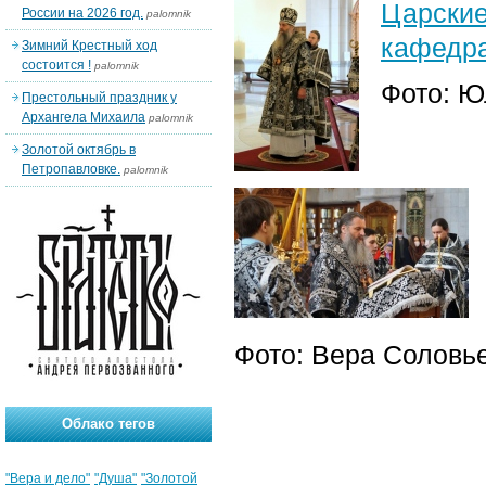
Царск
России на 2026 год.
palomnik
кафедра
Зимний Крестный ход
состоится !
palomnik
Фото: Ю
Престольный праздник у
Архангела Михаила
palomnik
Золотой октябрь в
Петропавловке.
palomnik
Фото: Вера Соловь
Облако тегов
"Вера и дело"
"Душа"
"Золотой