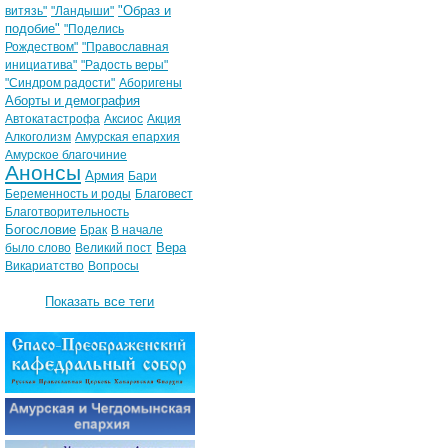
"Образ и
витязь"
"Ландыши"
подобие"
"Поделись
Рождеством"
"Православная
инициатива"
"Радость веры"
"Синдром радости"
Аборигены
Аборты и демография
Автокатастрофа
Аксиос
Акция
Алкоголизм
Амурская епархия
Амурское благочиние
Анонсы
Армия
Бари
Беременность и роды
Благовест
Благотворительность
Богословие
Брак
В начале
Вера
было слово
Великий пост
Викариатство
Вопросы
Показать все теги