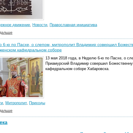
ежное движение
,
Новости
,
Православная инициатива
 дальше
 6-ю по Пасхе, о слепом, митрополит Владимир совершил Божест
женском кафедральном соборе
13 мая 2018 года, в Неделю 6-ю по Пасхе, о с
Приамурский Владимир совершил Божественну
кафедральном соборе Хабаровска.
ти
,
Митрополит
,
Приходы
 дальше
ека