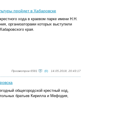
льтуры пройдет в Хабаровске
крестного хода в краевом парке имени Н.Н.
ния, организаторами которых выступили
Хабаровского края.
Просмотров 6581
(0)
14.05.2018, 20:43:17
ровска
жегодный общегородской крестный ход,
стольных братьев Кирилла и Мефодия,