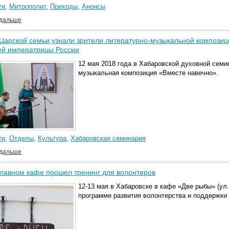
ти
,
Митрополит
,
Приходы
,
Анонсы
 дальше
Царской семьи узнали зрители литературно-музыкальной композиц
ей императрицы России
12 мая 2018 года в Хабаровской духовной семи
музыкальная композиция «Вместе навечно».
ти
,
Отделы
,
Культура
,
Хабаровская семинария
 дальше
лавном кафе прошел тренинг для волонтеров
12-13 мая в Хабаровске в кафе «Две рыбы» (ул.
программе развития волонтерства и поддержки