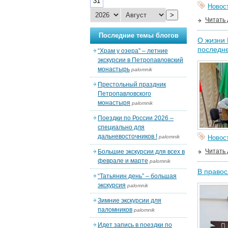
31
Новос
>
Читать
Последние темы блогов
О жизни 
последн
“Храм у озера” – летние
экскурсии в Петропавловский
монастырь
palomnik
Престольный праздник
Петропавловского
монастыря
palomnik
Поездки по России 2026 –
специально для
дальневосточников !
palomnik
Новос
Читать
Большие экскурсии для всех в
феврале и марте
palomnik
В правос
“Татьянин день” – большая
экскурсия
palomnik
Зимние экскурсии для
паломников
palomnik
Идет запись в поездки по