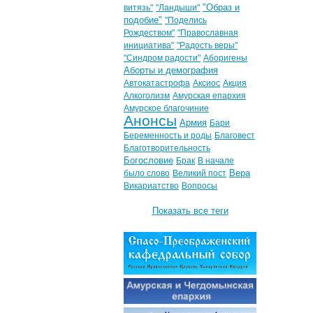
"Образ и
витязь"
"Ландыши"
подобие"
"Поделись
Рождеством"
"Православная
инициатива"
"Радость веры"
"Синдром радости"
Аборигены
Аборты и демография
Автокатастрофа
Аксиос
Акция
Алкоголизм
Амурская епархия
Амурское благочиние
Анонсы
Армия
Бари
Беременность и роды
Благовест
Благотворительность
Богословие
Брак
В начале
Вера
было слово
Великий пост
Викариатство
Вопросы
Показать все теги