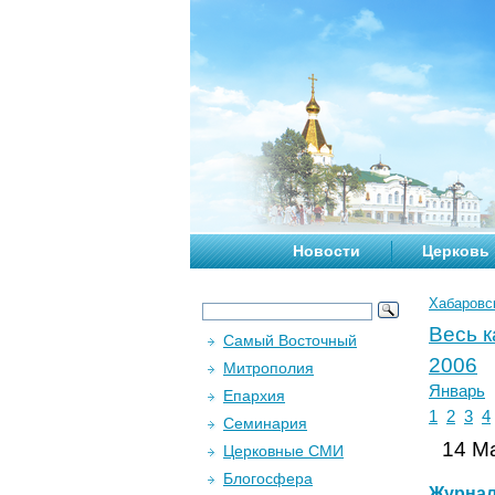
Новости
Церковь
Хабаровс
Весь 
Самый Восточный
2006
Митрополия
Январь
Епархия
1
2
3
4
Семинария
14 Ма
Церковные СМИ
Блогосфера
Журна