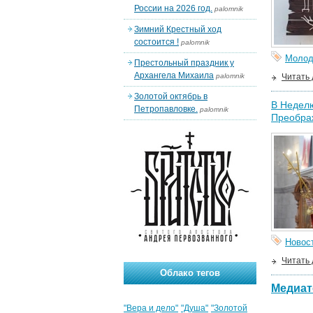
России на 2026 год.
palomnik
Зимний Крестный ход
состоится !
palomnik
Молод
Престольный праздник у
Архангела Михаила
palomnik
Читать
Золотой октябрь в
В Неделю
Петропавловке.
palomnik
Преобра
Новос
Читать
Облако тегов
Медиат
"Вера и дело"
"Душа"
"Золотой