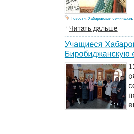
Новости
,
Хабаровская семинария
Читать дальше
Учащиеся Хабаро
Биробиджанскую 
1
о
с
п
е