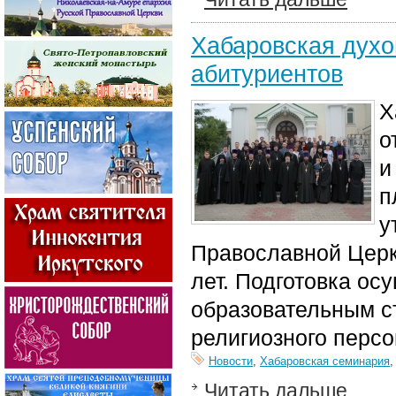
Хабаровская духо
абитуриентов
Х
о
и
п
у
Православной Церкв
лет. Подготовка ос
образовательным с
религиозного перс
Новости
,
Хабаровская семинария
Читать дальше