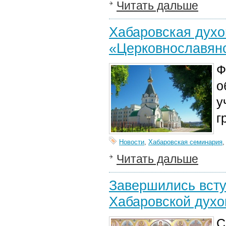
Читать дальше
Хабаровская духо
«Церковнославянс
Ф
о
у
г
Новости
,
Хабаровская семинария
Читать дальше
Завершились всту
Хабаровской духо
С