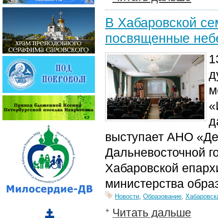
В Хабаровской с
посвященные небе
1
д
м
«
д
выступает АНО «Де
Дальневосточной г
Хабаровской епарх
министерства образ
Новости
,
Образование
,
Хабаровск
Читать дальше