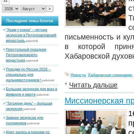
31
с
>
Т
Последние темы блогов
с
“Храм у озера” – летние
письменность и кул
экскурсии в Петропавловский
монастырь
palomnik
в которой прин
Престольный праздник
Хабаровской духов
Петропавловского
монастыря
palomnik
Поездки по России 2026 –
специально для
Новости
,
Хабаровская семинария
дальневосточников !
palomnik
Читать дальше
Большие экскурсии для всех в
феврале и марте
palomnik
Миссионерская пр
“Татьянин день” – большая
экскурсия
palomnik
1
Зимние экскурсии для
п
паломников
palomnik
с
Идет запись в поездки по