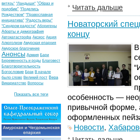
"Образ и
витязь"
"Ландыши"
Читать дальше
подобие"
"Поделись
Рождеством"
"Православная
инициатива"
"Радость веры"
Новаторский спец
"Синдром радости"
Аборигены
Аборты и демография
концу
Автокатастрофа
Аксиос
Акция
Алкоголизм
Амурская епархия
В
Амурское благочиние
Анонсы
Армия
Бари
с
Беременность и роды
Благовест
“
Благотворительность
Богословие
Брак
В начале
о
Вера
было слово
Великий пост
Викариатство
Вопросы
п
Показать все теги
особенность — нео
привычной форме, 
оформленных пейз
Новости
,
Хабаров
Читать дальше