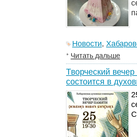
с
п
Новости
,
Хабаров
Читать дальше
Творческий вечер
состоится в духо
2
с
С