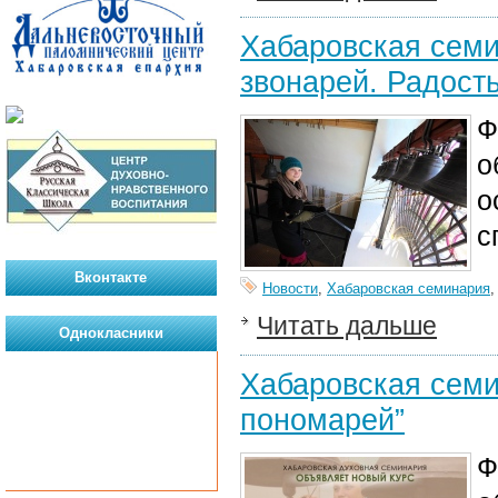
Хабаровская семи
звонарей. Радость
Ф
о
о
с
Вконтакте
Новости
,
Хабаровская семинария
Читать дальше
Однокласники
Хабаровская семи
пономарей”
Ф