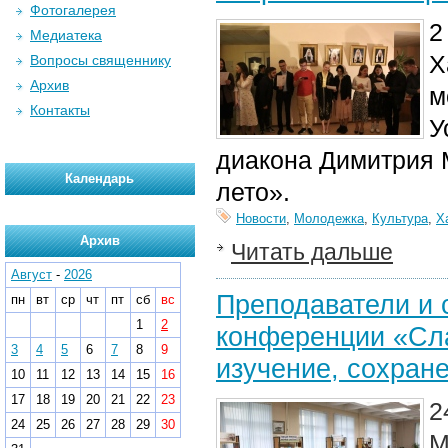
Фотогалерея
2
Медиатека
Х
Вопросы священнику
Архив
м
Контакты
У
диакона Димитрия 
Календарь
лето».
Новости
,
Молодежка
,
Культура
,
Х
Архив
Читать дальше
Август
-
2026
Преподаватели и 
пн
вт
ср
чт
пт
сб
вс
1
2
конференции «Сла
3
4
5
6
7
8
9
изучение, сохран
10
11
12
13
14
15
16
17
18
19
20
21
22
23
2
24
25
26
27
28
29
30
М