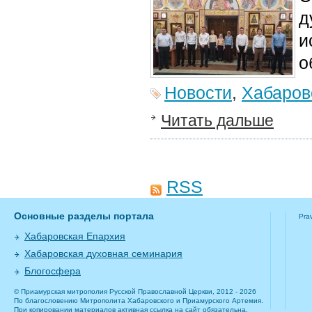
д
и
о
Новости
,
Хабаров
Читать дальше
RSS
Основные разделы портала
Pra
Хабаровская Епархия
Хабаровская духовная семинария
Блогосфера
© Приамурская митрополия Русской Православной Церкви, 2012 - 2026
По благословению Митрополита Хабаровского и Приамурского Артемия.
При копировании материалов активная ссылка на сайт обязательна.