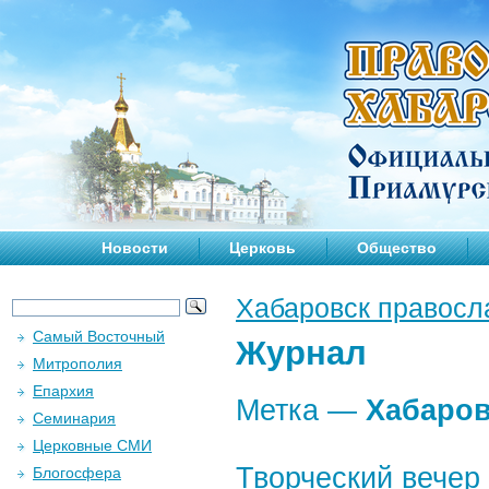
Новости
Церковь
Общество
Хабаровск правосл
Самый Восточный
Журнал
Митрополия
Епархия
Метка —
Хабаров
Семинария
Церковные СМИ
Творческий вечер
Блогосфера