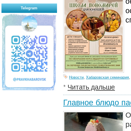
о
Telegram
о
с
Новости
,
Хабаровская семинария
Читать дальше
Главное блюдо па
О
р