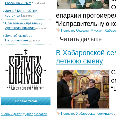
России на 2026 год.
palomnik
О
Зимний Крестный ход
епархии протоиере
состоится !
palomnik
“Исправительную к
Престольный праздник у
Архангела Михаила
palomnik
Новости
,
Отделы
,
Миссия
,
Хабаро
Золотой октябрь в
Читать дальше
Петропавловке.
palomnik
В Хабаровской се
летнюю смену
С
с
“
Облако тегов
Новости
,
Хабаровская семинария
"Вера и дело"
"Душа"
"Золотой