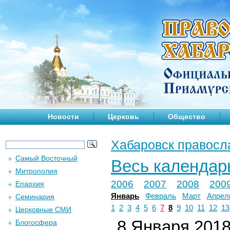
Новости
Церковь
Общество
Хабаровск правосл
Самый Восточный
Весь календар
Митрополия
2006
2007
2008
200
Епархия
Январь
Февраль
Март
Апрел
Семинария
1
2
3
4
5
6
7
8
9
10
11
12
13
Церковные СМИ
8 Января 2018 
Блогосфера