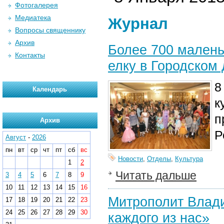
Фотогалерея
Медиатека
Журнал
Вопросы священнику
Архив
Более 700 малень
Контакты
елку в Городском
8
Календарь
к
п
Архив
Р
Август
-
2026
пн
вт
ср
чт
пт
сб
вс
Новости
,
Отделы
,
Культура
1
2
Читать дальше
3
4
5
6
7
8
9
10
11
12
13
14
15
16
Митрополит Влади
17
18
19
20
21
22
23
24
25
26
27
28
29
30
каждого из нас»