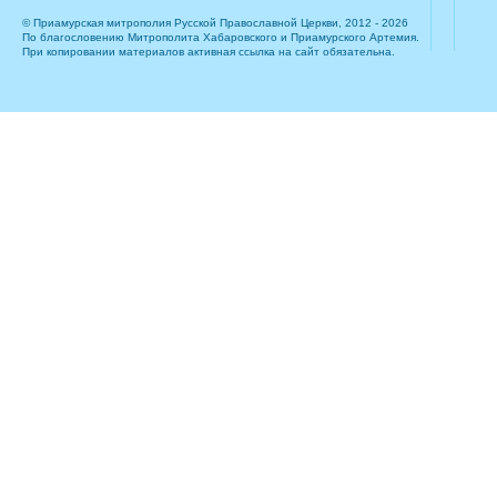
© Приамурская митрополия Русской Православной Церкви, 2012 - 2026
По благословению Митрополита Хабаровского и Приамурского Артемия.
При копировании материалов активная ссылка на сайт обязательна.