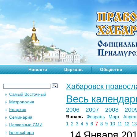
Новости
Церковь
Общество
Хабаровск правосл
Самый Восточный
Весь календар
Митрополия
2006
2007
2008
200
Епархия
Январь
Февраль
Март
Апрел
Семинария
1
2
3
4
5
6
7
8
9
10
11
12
13
Церковные СМИ
14 Января 2018
Блогосфера