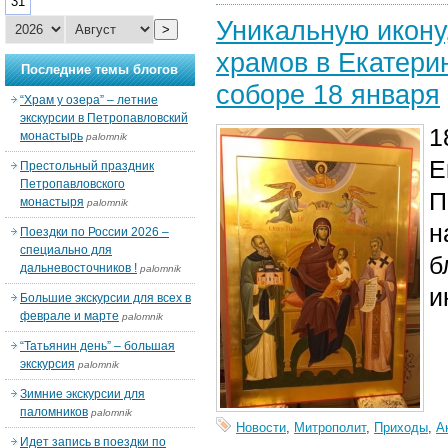
31
Уникальную икону
>
храмов в Екатери
Последние темы блогов
соборе 18 января
“Храм у озера” – летние
экскурсии в Петропавловский
1
монастырь
palomnik
Е
Престольный праздник
Петропавловского
П
монастыря
palomnik
н
Поездки по России 2026 –
специально для
б
дальневосточников !
palomnik
и
Большие экскурсии для всех в
феврале и марте
palomnik
“Татьянин день” – большая
экскурсия
palomnik
Зимние экскурсии для
паломников
palomnik
Новости
,
Митрополит
,
Приходы
,
А
Идет запись в поездки по