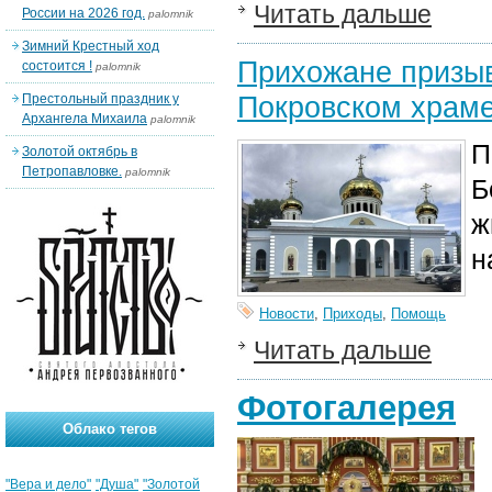
Читать дальше
России на 2026 год.
palomnik
Зимний Крестный ход
Прихожане призыв
состоится !
palomnik
Покровском храм
Престольный праздник у
Архангела Михаила
palomnik
П
Золотой октябрь в
Петропавловке.
palomnik
Б
ж
н
Новости
,
Приходы
,
Помощь
Читать дальше
Фотогалерея
Облако тегов
"Вера и дело"
"Душа"
"Золотой