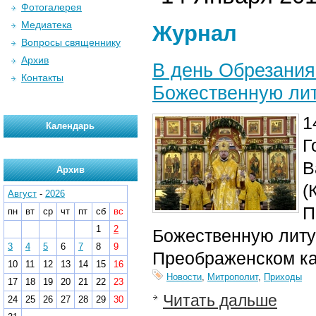
Фотогалерея
Медиатека
Журнал
Вопросы священнику
Архив
В день Обрезания
Контакты
Божественную ли
1
Календарь
Г
В
Архив
(
Август
-
2026
П
пн
вт
ср
чт
пт
сб
вс
1
2
Божественную литу
3
4
5
6
7
8
9
Преображенском к
10
11
12
13
14
15
16
Новости
,
Митрополит
,
Приходы
17
18
19
20
21
22
23
Читать дальше
24
25
26
27
28
29
30