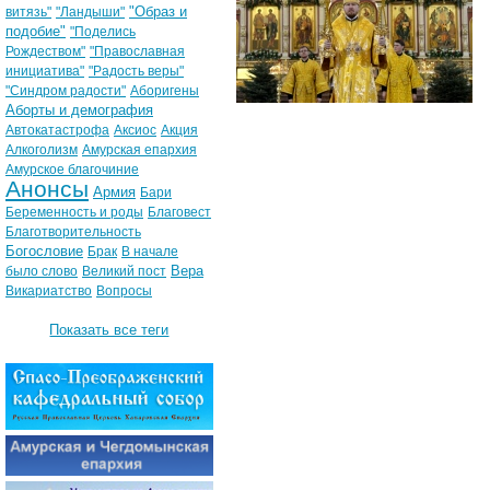
"Образ и
витязь"
"Ландыши"
подобие"
"Поделись
Рождеством"
"Православная
инициатива"
"Радость веры"
"Синдром радости"
Аборигены
Аборты и демография
Автокатастрофа
Аксиос
Акция
Алкоголизм
Амурская епархия
Амурское благочиние
Анонсы
Армия
Бари
Беременность и роды
Благовест
Благотворительность
Богословие
Брак
В начале
Вера
было слово
Великий пост
Викариатство
Вопросы
Показать все теги