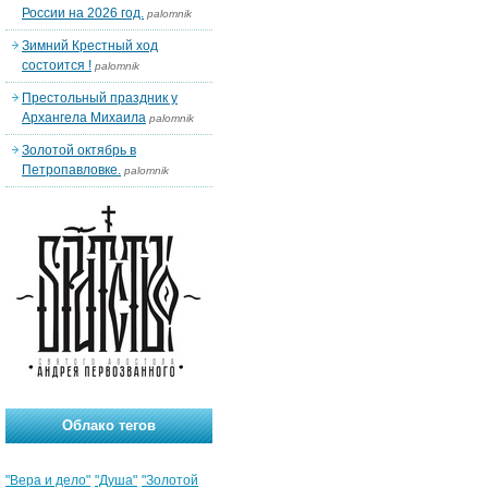
России на 2026 год.
palomnik
Зимний Крестный ход
состоится !
palomnik
Престольный праздник у
Архангела Михаила
palomnik
Золотой октябрь в
Петропавловке.
palomnik
Облако тегов
"Вера и дело"
"Душа"
"Золотой