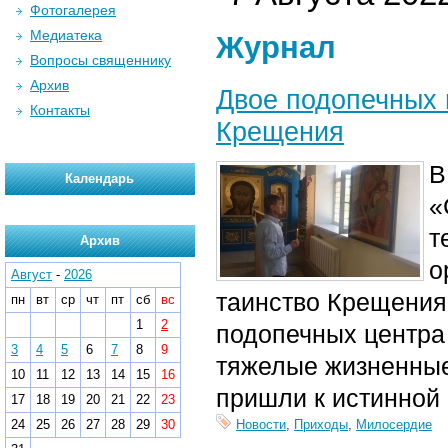
Фотогалерея
Медиатека
Журнал
Вопросы священнику
Архив
Двое подопечных 
Контакты
Крещения
В
Календарь
«
т
Архив
о
Август
-
2026
таинство Крещения
пн
вт
ср
чт
пт
сб
вс
1
2
подопечных центра
3
4
5
6
7
8
9
тяжелые жизненные
10
11
12
13
14
15
16
пришли к истинной 
17
18
19
20
21
22
23
24
25
26
27
28
29
30
Новости
,
Приходы
,
Милосердие