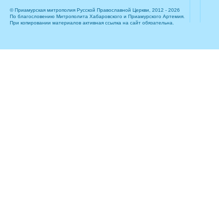
© Приамурская митрополия Русской Православной Церкви, 2012 - 2026
По благословению Митрополита Хабаровского и Приамурского Артемия.
При копировании материалов активная ссылка на сайт обязательна.