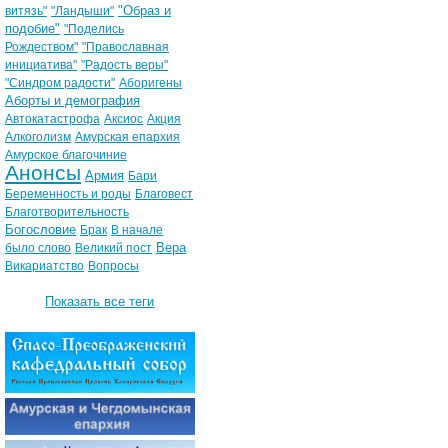
"Образ и
витязь"
"Ландыши"
подобие"
"Поделись
Рождеством"
"Православная
инициатива"
"Радость веры"
"Синдром радости"
Аборигены
Аборты и демография
Автокатастрофа
Аксиос
Акция
Алкоголизм
Амурская епархия
Амурское благочиние
Анонсы
Армия
Бари
Беременность и роды
Благовест
Благотворительность
Богословие
Брак
В начале
Вера
было слово
Великий пост
Викариатство
Вопросы
Показать все теги