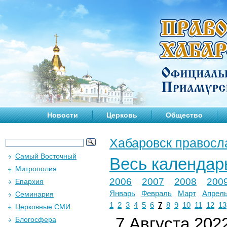
Новости
Церковь
Общество
Хабаровск правосл
Самый Восточный
Весь календар
Митрополия
2006
2007
2008
200
Епархия
Январь
Февраль
Март
Апрел
Семинария
1
2
3
4
5
6
7
8
9
10
11
12
13
Церковные СМИ
7 Августа 2022
Блогосфера