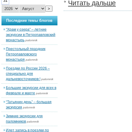
31
Читать дальше
>
Последние темы блогов
“Храм у озера” – летние
экскурсии в Петропавловский
монастырь
palomnik
Престольный праздник
Петропавловского
монастыря
palomnik
Поездки по России 2026 –
специально для
дальневосточников !
palomnik
Большие экскурсии для всех в
феврале и марте
palomnik
“Татьянин день” – большая
экскурсия
palomnik
Зимние экскурсии для
паломников
palomnik
Идет запись в поездки по