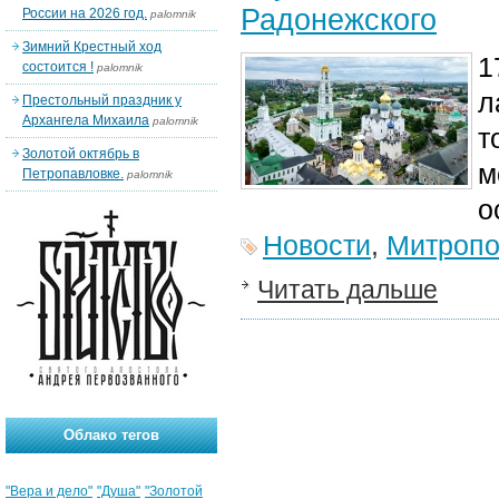
Радонежского
России на 2026 год.
palomnik
Зимний Крестный ход
1
состоится !
palomnik
л
Престольный праздник у
Архангела Михаила
palomnik
т
Золотой октябрь в
м
Петропавловке.
palomnik
о
Новости
,
Митропо
Читать дальше
Облако тегов
"Вера и дело"
"Душа"
"Золотой