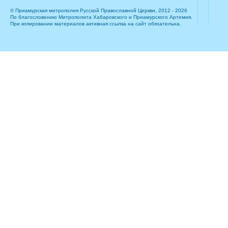
© Приамурская митрополия Русской Православной Церкви, 2012 - 2026
По благословению Митрополита Хабаровского и Приамурского Артемия.
При копировании материалов активная ссылка на сайт обязательна.