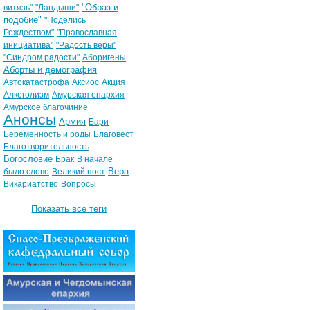
"Образ и
витязь"
"Ландыши"
подобие"
"Поделись
Рождеством"
"Православная
инициатива"
"Радость веры"
"Синдром радости"
Аборигены
Аборты и демография
Автокатастрофа
Аксиос
Акция
Алкоголизм
Амурская епархия
Амурское благочиние
Анонсы
Армия
Бари
Беременность и роды
Благовест
Благотворительность
Богословие
Брак
В начале
Вера
было слово
Великий пост
Викариатство
Вопросы
Показать все теги