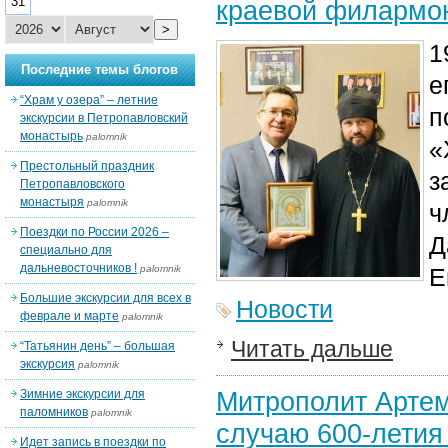
31
краевой филармон
>
1
Последние темы блогов
е
“Храм у озера” – летние
п
экскурсии в Петропавловский
монастырь
palomnik
«
Престольный праздник
з
Петропавловского
монастыря
palomnik
ч
Поездки по России 2026 –
Д
специально для
дальневосточников !
palomnik
Е
Большие экскурсии для всех в
Новости
феврале и марте
palomnik
Читать дальше
“Татьянин день” – большая
экскурсия
palomnik
Митрополит Артем
Зимние экскурсии для
паломников
palomnik
случаю 600-летия
Идет запись в поездки по