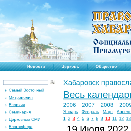
Новости
Церковь
Общество
Хабаровск правосл
Самый Восточный
Весь календар
Митрополия
2006
2007
2008
200
Епархия
Январь
Февраль
Март
Апрел
Семинария
1
2
3
4
5
6
7
8
9
10
11
12
13
Церковные СМИ
19 Июля 2022 
Блогосфера