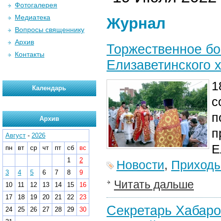
Фотогалерея
Медиатека
Журнал
Вопросы священнику
Архив
Торжественное бо
Контакты
Елизаветинского 
1
Календарь
с
п
Архив
п
Август
-
2026
Е
пн
вт
ср
чт
пт
сб
вс
1
2
Новости
,
Приход
3
4
5
6
7
8
9
Читать дальше
10
11
12
13
14
15
16
17
18
19
20
21
22
23
Секретарь Хабаро
24
25
26
27
28
29
30