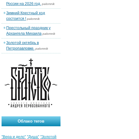
России на 2026 год.
palomnik
Зимний Крестный ход
состоится !
palomnik
Престольный праздник у
Архангела Михаила
palomnik
Золотой октябрь в
Петропавловке.
palomnik
Облако тегов
"Вера и дело"
"Душа"
"Золотой