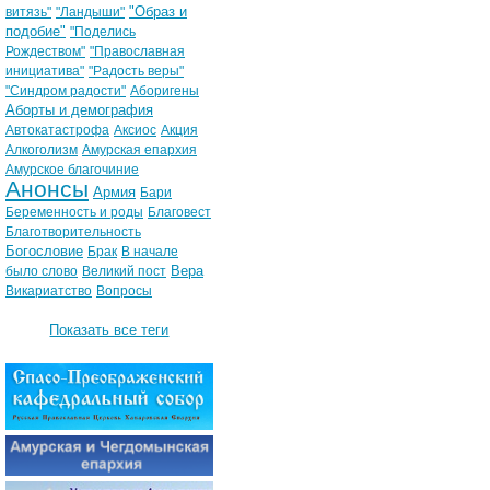
"Образ и
витязь"
"Ландыши"
подобие"
"Поделись
Рождеством"
"Православная
инициатива"
"Радость веры"
"Синдром радости"
Аборигены
Аборты и демография
Автокатастрофа
Аксиос
Акция
Алкоголизм
Амурская епархия
Амурское благочиние
Анонсы
Армия
Бари
Беременность и роды
Благовест
Благотворительность
Богословие
Брак
В начале
Вера
было слово
Великий пост
Викариатство
Вопросы
Показать все теги