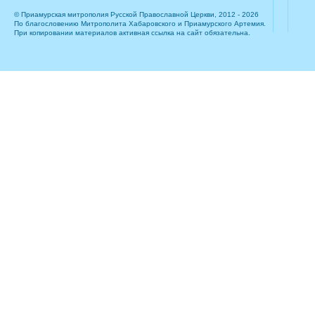
© Приамурская митрополия Русской Православной Церкви, 2012 - 2026
По благословению Митрополита Хабаровского и Приамурского Артемия.
При копировании материалов активная ссылка на сайт обязательна.