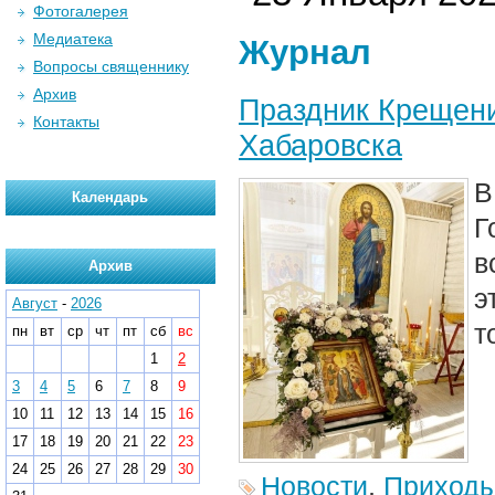
Фотогалерея
Медиатека
Журнал
Вопросы священнику
Архив
Праздник Крещени
Контакты
Хабаровска
В
Календарь
Г
в
Архив
э
Август
-
2026
т
пн
вт
ср
чт
пт
сб
вс
1
2
3
4
5
6
7
8
9
10
11
12
13
14
15
16
17
18
19
20
21
22
23
24
25
26
27
28
29
30
Новости
,
Приход