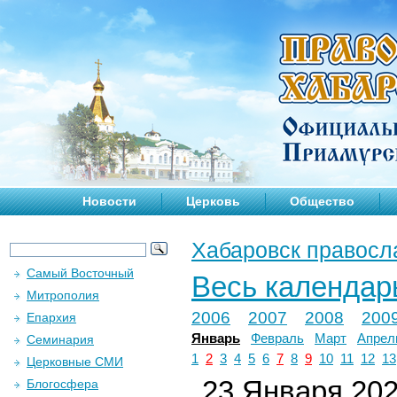
Новости
Церковь
Общество
Хабаровск правосл
Самый Восточный
Весь календар
Митрополия
2006
2007
2008
200
Епархия
Январь
Февраль
Март
Апрел
Семинария
1
2
3
4
5
6
7
8
9
10
11
12
13
Церковные СМИ
23 Января 2022
Блогосфера