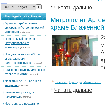
31
Читать дальше
>
Последние темы блогов
Митрополит Арте
“Храм у озера” – летние
храме Блаженной 
экскурсии в Петропавловский
монастырь
palomnik
2
Престольный праздник
Петропавловского
м
монастыря
palomnik
А
Поездки по России 2026 –
х
специально для
дальневосточников !
palomnik
п
Большие экскурсии для всех в
феврале и марте
palomnik
“Татьянин день” – большая
Новости
,
Приходы
,
Митрополит
экскурсия
palomnik
Читать дальше
Зимние экскурсии для
паломников
palomnik
Идет запись в поездки по