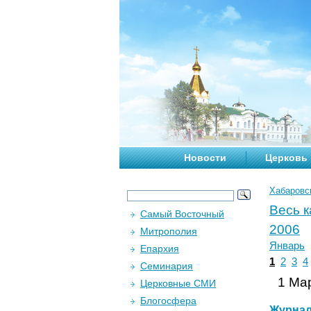
Новости
Церковь
Хабаровс
Весь 
Самый Восточный
2006
Митрополия
Январь
Епархия
1
2
3
4
Семинария
1 Мар
Церковные СМИ
Блогосфера
Журна