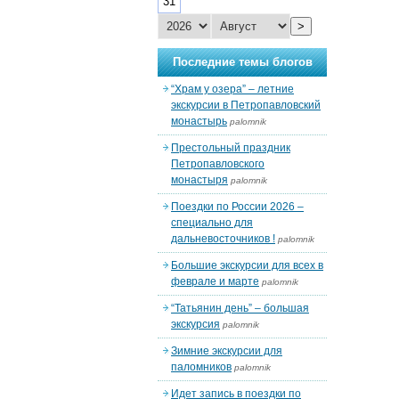
31
>
Последние темы блогов
“Храм у озера” – летние
экскурсии в Петропавловский
монастырь
palomnik
Престольный праздник
Петропавловского
монастыря
palomnik
Поездки по России 2026 –
специально для
дальневосточников !
palomnik
Большие экскурсии для всех в
феврале и марте
palomnik
“Татьянин день” – большая
экскурсия
palomnik
Зимние экскурсии для
паломников
palomnik
Идет запись в поездки по