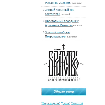
России на 2026 год.
palomnik
Зимний Крестный ход
состоится !
palomnik
Престольный праздник у
Архангела Михаила
palomnik
Золотой октябрь в
Петропавловке.
palomnik
Облако тегов
"Вера и дело"
"Душа"
"Золотой