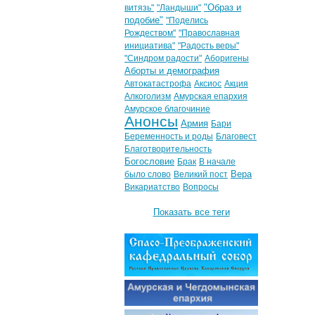
"Образ и
витязь"
"Ландыши"
подобие"
"Поделись
Рождеством"
"Православная
инициатива"
"Радость веры"
"Синдром радости"
Аборигены
Аборты и демография
Автокатастрофа
Аксиос
Акция
Алкоголизм
Амурская епархия
Амурское благочиние
Анонсы
Армия
Бари
Беременность и роды
Благовест
Благотворительность
Богословие
Брак
В начале
Вера
было слово
Великий пост
Викариатство
Вопросы
Показать все теги