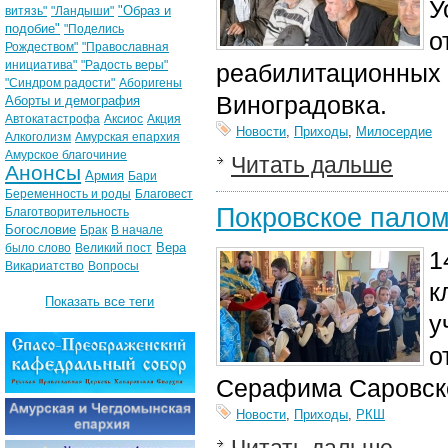
У
"Образ и
витязь"
"Ландыши"
подобие"
"Поделись
о
Рождеством"
"Православная
инициатива"
"Радость веры"
реабилитационных 
"Синдром радости"
Аборигены
Виноградовка.
Аборты и демография
Автокатастрофа
Аксиос
Акция
Новости
,
Приходы
,
Милосердие
Алкоголизм
Амурская епархия
Амурское благочиние
Читать дальше
Анонсы
Армия
Бари
Беременность и роды
Благовест
Покровское пало
Благотворительность
Богословие
Брак
В начале
Вера
было слово
Великий пост
1
Викариатство
Вопросы
к
Показать все теги
у
о
Серафима Саровск
Новости
,
Приходы
,
РКШ