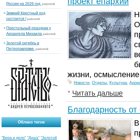
проект епархии
России на 2026 год.
palomnik
Н
Зимний Крестный ход
состоится !
palomnik
О
Престольный праздник у
п
Архангела Михаила
palomnik
с
Золотой октябрь в
Петропавловке.
palomnik
в
б
жизни, осмысление
Новости
,
Отделы
,
Культура
,
Анон
Читать дальше
Благодарность от
В
Облако тегов
п
"Вера и дело"
"Душа"
"Золотой