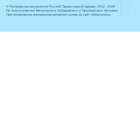
© Приамурская митрополия Русской Православной Церкви, 2012 - 2026
По благословению Митрополита Хабаровского и Приамурского Артемия.
При копировании материалов активная ссылка на сайт обязательна.