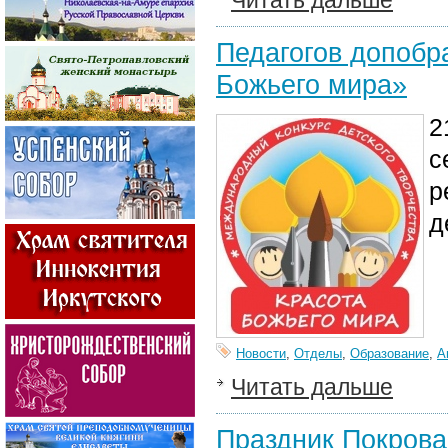
Читать дальше
Педагогов допобр
Божьего мира»
2
с
р
д
Новости
,
Отделы
,
Образование
,
А
Читать дальше
Праздник Покрова