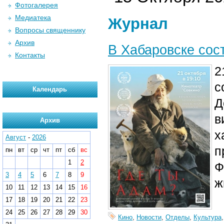
Фотогалерея
Медиатека
Журнал
Вопросы священнику
Архив
В Хабаровске сос
Контакты
2
с
Календарь
Д
в
Архив
х
Август
-
2026
п
пн
вт
ср
чт
пт
сб
вс
1
2
Ф
3
4
5
6
7
8
9
ж
10
11
12
13
14
15
16
17
18
19
20
21
22
23
24
25
26
27
28
29
30
Кино
,
Новости
,
Отделы
,
Культура