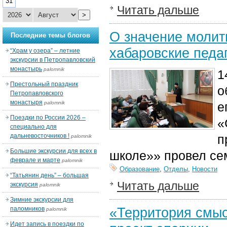
31
Читать дальше
>
О значение молит
Последние темы блогов
хабаровские педа
“Храм у озера” – летние
экскурсии в Петропавловский
монастырь
palomnik
1
Престольный праздник
о
Петропавловского
монастыря
palomnik
е
Поездки по России 2026 –
«
специально для
дальневосточников !
п
palomnik
Большие экскурсии для всех в
школе»» провел се
феврале и марте
palomnik
Образование
,
Отделы
,
Новости
“Татьянин день” – большая
Читать дальше
экскурсия
palomnik
Зимние экскурсии для
«Территория смыс
паломников
palomnik
Идет запись в поездки по