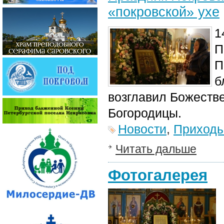
«покровской» ухе
1
П
П
б
возглавил Божеств
Богородицы.
Новости
,
Приход
Читать дальше
Фотогалерея