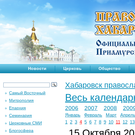
Новости
Церковь
Общество
Хабаровск правосл
Самый Восточный
Весь календар
Митрополия
2006
2007
2008
200
Епархия
Январь
Февраль
Март
Апрел
Семинария
1
2
3
4
5
6
7
8
9
10
11
12
13
Церковные СМИ
15 Октября 202
Блогосфера