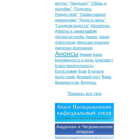
"Образ и
витязь"
"Ландыши"
подобие"
"Поделись
Рождеством"
"Православная
инициатива"
"Радость веры"
"Синдром радости"
Аборигены
Аборты и демография
Автокатастрофа
Аксиос
Акция
Алкоголизм
Амурская епархия
Амурское благочиние
Анонсы
Армия
Бари
Беременность и роды
Благовест
Благотворительность
Богословие
Брак
В начале
Вера
было слово
Великий пост
Викариатство
Вопросы
Показать все теги