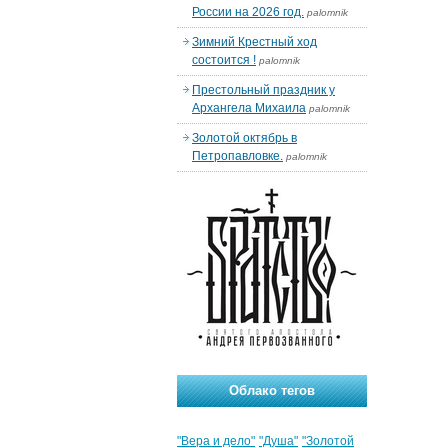
России на 2026 год.
palomnik
Зимний Крестный ход
состоится !
palomnik
Престольный праздник у
Архангела Михаила
palomnik
Золотой октябрь в
Петропавловке.
palomnik
Облако тегов
"Вера и дело"
"Душа"
"Золотой