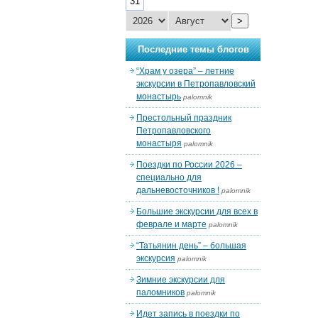
31
>
Последние темы блогов
“Храм у озера” – летние
экскурсии в Петропавловский
монастырь
palomnik
Престольный праздник
Петропавловского
монастыря
palomnik
Поездки по России 2026 –
специально для
дальневосточников !
palomnik
Большие экскурсии для всех в
феврале и марте
palomnik
“Татьянин день” – большая
экскурсия
palomnik
Зимние экскурсии для
паломников
palomnik
Идет запись в поездки по