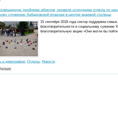
освященную проблеме абортов, провели сотрудники отдела по цер
ому служению Хабаровской епархии в центре краевой столицы
15 сентября 2018 года сектор поддержки семьи,
благотворительности и социальному сужению Х
благотворительную акцию «Они могли бы пойти
ы и демография
,
Отделы
,
Новости
 дальше