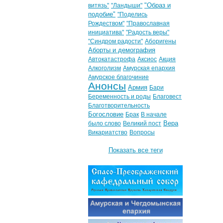
"Образ и
витязь"
"Ландыши"
подобие"
"Поделись
Рождеством"
"Православная
инициатива"
"Радость веры"
"Синдром радости"
Аборигены
Аборты и демография
Автокатастрофа
Аксиос
Акция
Алкоголизм
Амурская епархия
Амурское благочиние
Анонсы
Армия
Бари
Беременность и роды
Благовест
Благотворительность
Богословие
Брак
В начале
Вера
было слово
Великий пост
Викариатство
Вопросы
Показать все теги