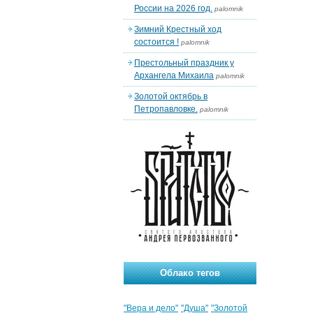
России на 2026 год.
palomnik
Зимний Крестный ход
состоится !
palomnik
Престольный праздник у
Архангела Михаила
palomnik
Золотой октябрь в
Петропавловке.
palomnik
Облако тегов
"Вера и дело"
"Душа"
"Золотой