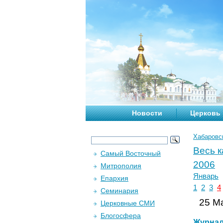
Новости
Церковь
Хабаровс
Весь 
Самый Восточный
2006
Митрополия
Январь
Епархия
1
2
3
4
Семинария
25 Ма
Церковные СМИ
Блогосфера
Журна