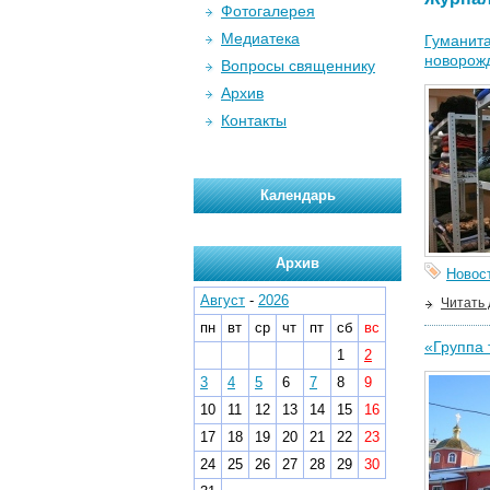
Фотогалерея
Медиатека
Гуманита
новорож
Вопросы священнику
Архив
Контакты
Календарь
Архив
Новос
Август
-
2026
Читать
пн
вт
ср
чт
пт
сб
вс
«Группа 
1
2
3
4
5
6
7
8
9
10
11
12
13
14
15
16
17
18
19
20
21
22
23
24
25
26
27
28
29
30