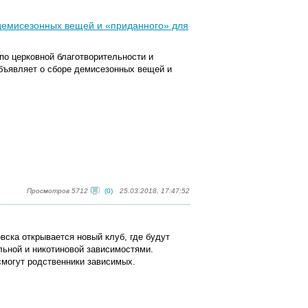
 демисезонных вещей и «приданного» для
по церковной благотворительности и
бъявляет о сборе демисезонных вещей и
Просмотров 5712
(0)
25.03.2018, 17:47:52
ска открывается новый клуб, где будут
ьной и никотиновой зависимостями.
смогут родственники зависимых.