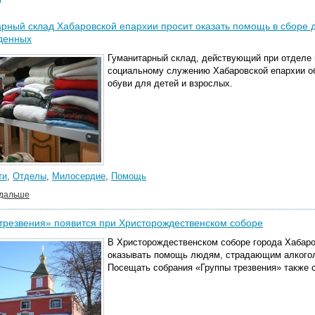
рный склад Хабаровской епархии просит оказать помощь в сборе
денных
Гуманитарный склад, действующий при отделе 
социальному служению Хабаровской епархии о
обуви для детей и взрослых.
ти
,
Отделы
,
Милосердие
,
Помощь
 дальше
трезвения» появится при Христорождественском соборе
В Христорождественском соборе города Хабаров
оказывать помощь людям, страдающим алкогол
Посещать собрания «Группы трезвения» также 