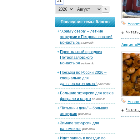
31
>
Последние темы блогов
Новос
“Храм у озера” – летние
Читать
экскурсии в Петропавловский
монастырь
palomnik
Акция «Е
Престольный праздник
Петропавловского
монастыря
palomnik
Поездки по России 2026 –
специально для
дальневосточников !
palomnik
Большие экскурсии для всех в
феврале и марте
palomnik
Новос
“Татьянин день” – большая
Читать
экскурсия
palomnik
Зимние экскурсии для
паломников
palomnik
Идет запись в поездки по