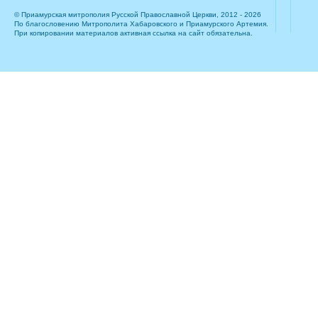
© Приамурская митрополия Русской Православной Церкви, 2012 - 2026
По благословению Митрополита Хабаровского и Приамурского Артемия.
При копировании материалов активная ссылка на сайт обязательна.