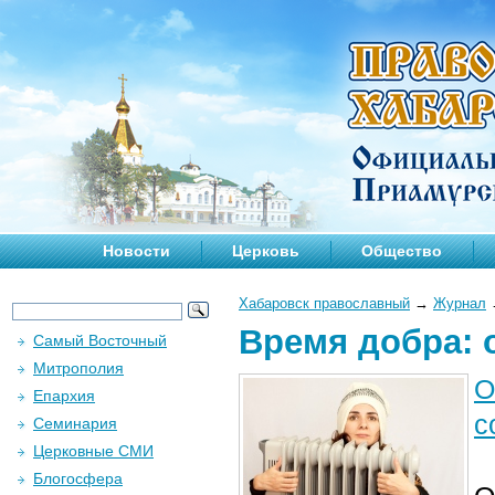
Новости
Церковь
Общество
Хабаровск православный
→
Журнал
Время добра: 
Самый Восточный
Митрополия
О
Епархия
с
Семинария
Церковные СМИ
Блогосфера