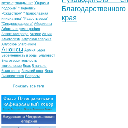
"Образ и
витязь"
"Ландыши"
Благодарственног
подобие"
"Поделись
Рождеством"
"Православная
края
инициатива"
"Радость веры"
"Синдром радости"
Аборигены
Аборты и демография
Автокатастрофа
Аксиос
Акция
Алкоголизм
Амурская епархия
Амурское благочиние
Анонсы
Армия
Бари
Беременность и роды
Благовест
Благотворительность
Богословие
Брак
В начале
Вера
было слово
Великий пост
Викариатство
Вопросы
Показать все теги