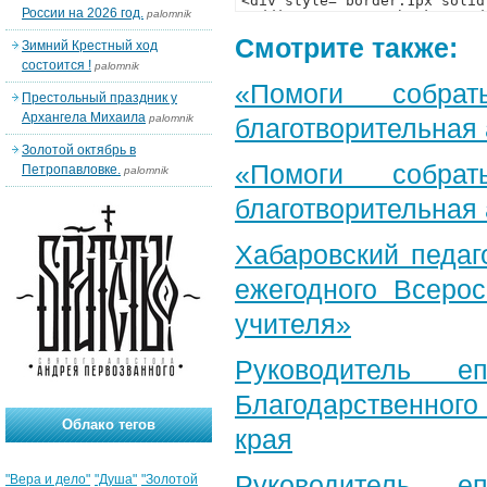
России на 2026 год.
palomnik
Смотрите также:
Зимний Крестный ход
состоится !
palomnik
«Помоги собра
Престольный праздник у
Архангела Михаила
palomnik
благотворительная
Золотой октябрь в
«Помоги собра
Петропавловке.
palomnik
благотворительная
Хабаровский педаг
ежегодного Всерос
учителя»
Руководитель е
Благодарственног
Облако тегов
края
Руководитель е
"Вера и дело"
"Душа"
"Золотой