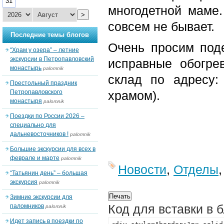
31
многодетной маме.
>
совсем не бывает.
Последние темы блогов
Очень просим поде
“Храм у озера” – летние
экскурсии в Петропавловский
исправные обогре
монастырь
palomnik
склад по адресу:
Престольный праздник
Петропавловского
храмом).
монастыря
palomnik
Поездки по России 2026 –
специально для
дальневосточников !
palomnik
Большие экскурсии для всех в
феврале и марте
palomnik
Новости
,
Отделы
“Татьянин день” – большая
экскурсия
palomnik
Зимние экскурсии для
Код для вставки в 
паломников
palomnik
Идет запись в поездки по