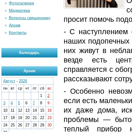
О
Фотогалерея
с
Медиатека
просит помочь под
Вопросы священнику
Архив
- С наступлением 
Контакты
наших подопечных 
них живут в небла
Календарь
везде есть цен
справляется с обог
Архив
рассказывают сотр
Август
-
2026
пн
вт
ср
чт
пт
сб
вс
- Особенно невоз
1
2
если есть маленьки
3
4
5
6
7
8
9
их даже дома, ис
10
11
12
13
14
15
16
проблемы — бытов
17
18
19
20
21
22
23
24
25
26
27
28
29
30
теплый прибор 