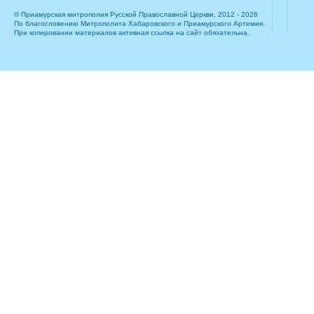
© Приамурская митрополия Русской Православной Церкви, 2012 - 2026
По благословению Митрополита Хабаровского и Приамурского Артемия.
При копировании материалов активная ссылка на сайт обязательна.