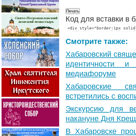
Код для вставки в 
Смотрите также:
Хабаровский свяще
идентичности и
медиафоруме
Хабаровские св
встретились с вос
Экскурсию для в
накануне Дня Крещ
В Хабаровске про