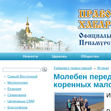
Новости
Церковь
Общество
Хабаровск православный
→
Журнал
Молебен пере
Самый Восточный
коренных мал
Митрополия
Епархия
И
Семинария
Церковные СМИ
Блогосфера