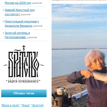
России на 2026 год.
palomnik
Зимний Крестный ход
состоится !
palomnik
Престольный праздник у
Архангела Михаила
palomnik
Золотой октябрь в
Петропавловке.
palomnik
Облако тегов
"Вера и дело"
"Душа"
"Золотой