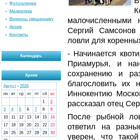
В
Фотогалерея
Медиатека
малочисленными 
Вопросы священнику
Архив
Сергий Самсонов
Контакты
ловли для коренны
- Начинается квот
Календарь
Приамурья, и на
сохранению и ра
Архив
благословить их 
Август
-
2026
Иннокентию Москов
пн
вт
ср
чт
пт
сб
вс
1
2
рассказал отец Сер
3
4
5
6
7
8
9
После рыбной ло
10
11
12
13
14
15
16
ответил на разн
17
18
19
20
21
22
23
24
25
26
27
28
29
30
уверен, что тако