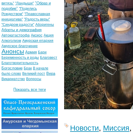
"Образ и
витязь"
"Ландыши"
подобие"
"Поделись
Рождеством"
"Православная
инициатива"
"Радость веры"
"Синдром радости"
Аборигены
Аборты и демография
Автокатастрофа
Аксиос
Акция
Алкоголизм
Амурская епархия
Амурское благочиние
Анонсы
Армия
Бари
Беременность и роды
Благовест
Благотворительность
Богословие
Брак
В начале
Вера
было слово
Великий пост
Викариатство
Вопросы
Показать все теги
Новости
,
Миссия