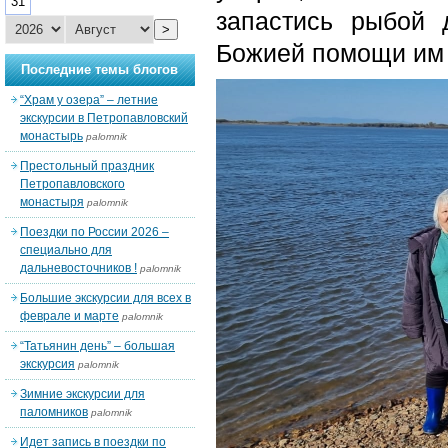
31
запастись рыбой 
>
Божией помощи им 
Последние темы блогов
“Храм у озера” – летние
экскурсии в Петропавловский
монастырь
palomnik
Престольный праздник
Петропавловского
монастыря
palomnik
Поездки по России 2026 –
специально для
дальневосточников !
palomnik
Большие экскурсии для всех в
феврале и марте
palomnik
“Татьянин день” – большая
экскурсия
palomnik
Зимние экскурсии для
паломников
palomnik
Идет запись в поездки по