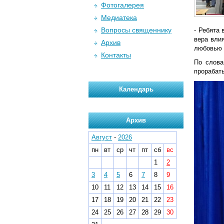
Фотогалерея
Медиатека
Вопросы священнику
- Ребята 
вера вли
Архив
любовью 
Контакты
По слова
прорабат
Календарь
Архив
Август
-
2026
пн
вт
ср
чт
пт
сб
вс
1
2
3
4
5
6
7
8
9
10
11
12
13
14
15
16
17
18
19
20
21
22
23
24
25
26
27
28
29
30