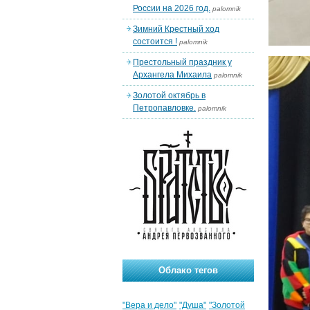
России на 2026 год.
palomnik
Зимний Крестный ход
состоится !
palomnik
Престольный праздник у
Архангела Михаила
palomnik
Золотой октябрь в
Петропавловке.
palomnik
Облако тегов
"Вера и дело"
"Душа"
"Золотой