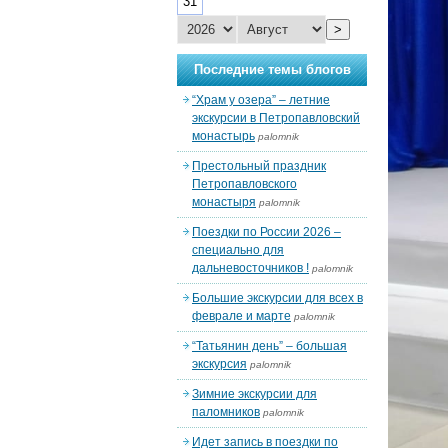
31
>
Последние темы блогов
“Храм у озера” – летние
экскурсии в Петропавловский
монастырь
palomnik
Престольный праздник
Петропавловского
монастыря
palomnik
Поездки по России 2026 –
специально для
дальневосточников !
palomnik
Большие экскурсии для всех в
феврале и марте
palomnik
“Татьянин день” – большая
экскурсия
palomnik
Зимние экскурсии для
паломников
palomnik
Идет запись в поездки по