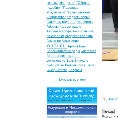
"Образ и
витязь"
"Ландыши"
подобие"
"Поделись
Рождеством"
"Православная
инициатива"
"Радость веры"
"Синдром радости"
Аборигены
Аборты и демография
Автокатастрофа
Аксиос
Акция
Алкоголизм
Амурская епархия
Амурское благочиние
Анонсы
Армия
Бари
Беременность и роды
Благовест
Благотворительность
Богословие
Брак
В начале
Вера
было слово
Великий пост
Викариатство
Вопросы
Показать все теги
Новос
Код для в