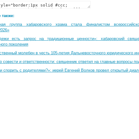
 также:
ная группа хабаровского храма стала финалистом всероссийско
2026»
дежи есть запрос на традиционные ценности»: хабаровский свящ
ного поколения
ственный молебен в честь 105-летия Дальневосточного юридического и
о совести и ответственности: священник ответил на главные вопросы по
и спорить с родителями?»: иерей Евгений Волков провел открытый диал