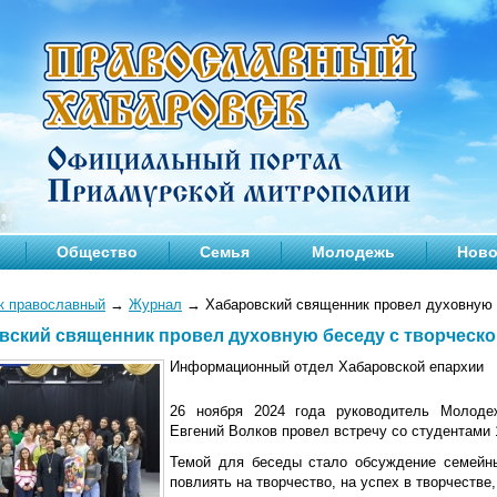
Общество
Семья
Молодежь
Ново
к православный
→
Журнал
→
Хабаровский священник провел духовную 
вский священник провел духовную беседу с творческ
Информационный отдел Хабаровской епархии
26 ноября 2024 года руководитель Молоде
Евгений Волков провел встречу со студентами 
Темой для беседы стало обсуждение семейны
повлиять на творчество, на успех в творчестве,