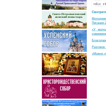
Смотрите
Молодеж
Писания-
«У моло
современ
Благодар
Разговор 
«Можно л