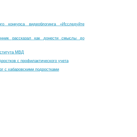
го конкурса видеоблогинга «Исследуйте
енник рассказал как донести смыслы до
нститута МВД
дростков с профилактического учета
ог с хабаровскими подростками