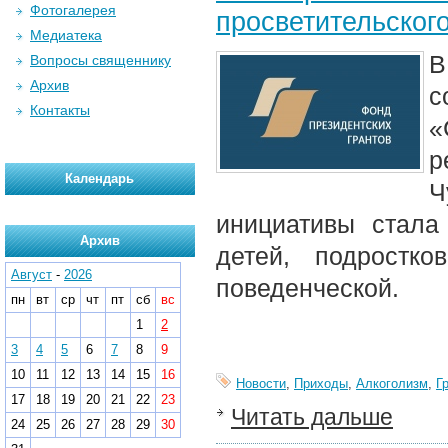
Фотогалерея
просветительског
Медиатека
В
Вопросы священнику
Архив
с
Контакты
«
р
Календарь
Ч
инициативы стала
Архив
детей, подростк
Август
-
2026
поведенческой.
пн
вт
ср
чт
пт
сб
вс
1
2
3
4
5
6
7
8
9
10
11
12
13
14
15
16
Новости
,
Приходы
,
Алкоголизм
,
Г
17
18
19
20
21
22
23
Читать дальше
24
25
26
27
28
29
30