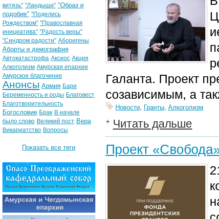
В
"Образ и
витязь"
"Ландыши"
Ц
подобие"
"Поделись
Рождеством"
"Православная
и
инициатива"
"Радость веры"
"Синдром радости"
Аборигены
п
Аборты и демография
Автокатастрофа
Аксиос
Акция
р
Алкоголизм
Амурская епархия
Галанта.
Проект пр
Амурское благочиние
Анонсы
Армия
Бари
созависимым, а та
Беременность и роды
Благовест
Благотворительность
Новости
,
Гранты
,
Алкоголизм
Богословие
Брак
В начале
Вера
Читать дальше
было слово
Великий пост
Викариатство
Вопросы
Проект «Свобода
Показать все теги
2
к
н
с