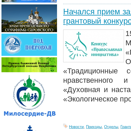
Начался прием за
грантовый конкур
1
М
«
«Традиционные с
нравственного и 
«Духовная и наст
«Экологическое пр
Новости
,
Приходы
,
Отделы
,
Грант