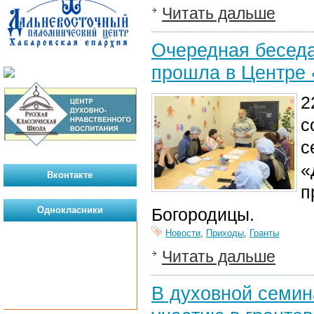
Читать дальше
Очередная беседа
прошла в Центре
2
с
с
«
Вконтакте
п
Однокласники
Богородицы
.
Новости
,
Приходы
,
Гранты
Читать дальше
В духовной семин