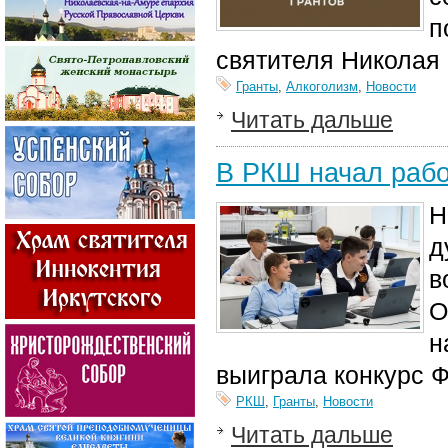
п
святителя Николая
Гранты
,
Алкоголизм
,
Новости
Читать дальше
В РКШ начал рабо
Н
д
в
О
н
выиграла конкурс Ф
РКШ
,
Гранты
,
Новости
Читать дальше