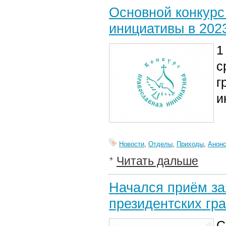
​Основной конкур
инициативы в 202
1
с
г
и
Новости
,
Отделы
,
Приходы
,
Анон
Читать дальше
Начался приём за
президентских гр
С