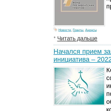
п
Новости
,
Гранты
,
Анонсы
Читать дальше
Начался прием за
инициатива – 202
К
с
и
п
о
к