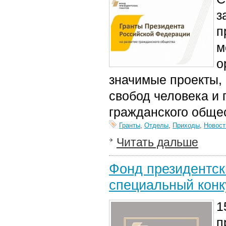
з
п
м
о
значимые проекты, 
свобод человека и 
гражданского обще
Гранты
,
Отделы
,
Приходы
,
Новост
Читать дальше
Фонд президентск
специальный конк
1
п