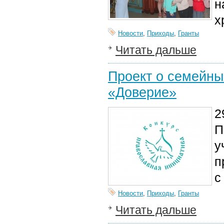
н
х
Новости
,
Приходы
,
Гранты
Читать дальше
Проект о семейны
«Доверие»
2
П
у
п
с
Новости
,
Приходы
,
Гранты
Читать дальше