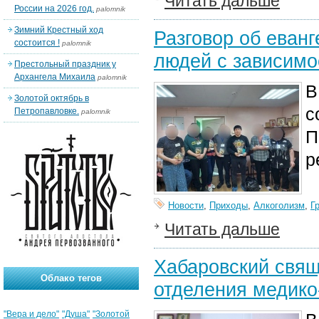
Читать дальше
России на 2026 год.
palomnik
Зимний Крестный ход
Разговор об еван
состоится !
palomnik
людей с зависим
Престольный праздник у
Архангела Михаила
palomnik
В
Золотой октябрь в
с
Петропавловке.
palomnik
П
р
Новости
,
Приходы
,
Алкоголизм
,
Г
Читать дальше
Хабаровский свящ
Облако тегов
отделения медико
"Вера и дело"
"Душа"
"Золотой