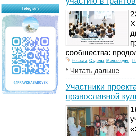
участию в гранто
Telegram
2
Х
д
г
сообщества: продо
Новости
,
Отделы
,
Милосердие
,
П
Читать дальше
Участники проекта
православной кул
1
у
«