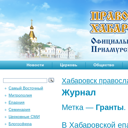
Новости
Церковь
Общество
Хабаровск правосл
Самый Восточный
Журнал
Митрополия
Епархия
Метка —
Гранты
.
Семинария
Церковные СМИ
В Хабаровской еп
Блогосфера