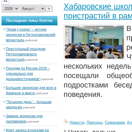
31
Хабаровские школ
>
пристрастий в ра
Последние темы блогов
В
“Храм у озера” – летние
экскурсии в Петропавловский
п
монастырь
palomnik
р
Престольный праздник
Петропавловского
Ч
монастыря
palomnik
нескольких недел
Поездки по России 2026 –
посещали общеоб
специально для
дальневосточников !
palomnik
подростками бесе
Большие экскурсии для всех в
поведения.
феврале и марте
palomnik
“Татьянин день” – большая
экскурсия
palomnik
Зимние экскурсии для
паломников
palomnik
Новости
,
Приходы
,
Семинария
,
Ал
Идет запись в поездки по