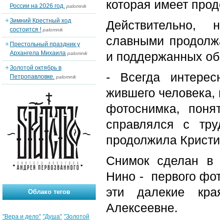
которая имеет прод
России на 2026 год.
palomnik
Зимний Крестный ход
Действительно,
состоится !
palomnik
славными продолж
Престольный праздник у
Архангела Михаила
и поддержанных об
palomnik
Золотой октябрь в
- Всегда интерес
Петропавловке.
palomnik
жившего человека, 
фотоснимка, поня
справлялся с тру
продолжила Кристи
Снимок сделан в 
Нино - первого фо
эти далекие кра
Облако тегов
Алексеевне.
"Вера и дело"
"Душа"
"Золотой