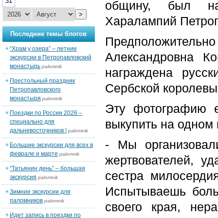
31
общину, был на
>
Харалампий Петрог
Последние темы блогов
Предположител
“Храм у озера” – летние
Александровна К
экскурсии в Петропавловский
монастырь
palomnik
награждена русск
Престольный праздник
Сербской королевы 
Петропавловского
монастыря
palomnik
Эту фотографию е
Поездки по России 2026 –
выкупить на одном 
специально для
дальневосточников !
palomnik
- Мы организовал
Большие экскурсии для всех в
феврале и марте
palomnik
жертвователей, уд
“Татьянин день” – большая
сестра милосерди
экскурсия
palomnik
Испытываешь боль
Зимние экскурсии для
паломников
palomnik
своего края, нер
Идет запись в поездки по