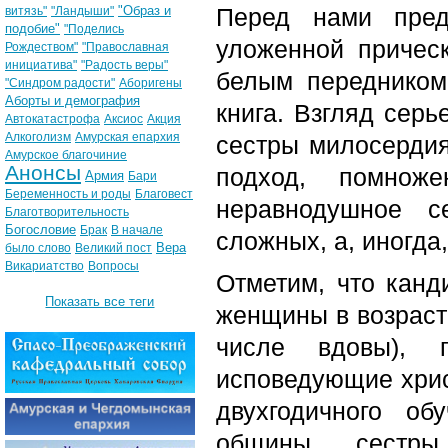
"Образ и
Перед нами пред
витязь"
"Ландыши"
подобие"
"Поделись
уложенной причес
Рождеством"
"Православная
инициатива"
"Радость веры"
белым передником
"Синдром радости"
Аборигены
Аборты и демография
книга. Взгляд сер
Автокатастрофа
Аксиос
Акция
Алкоголизм
Амурская епархия
сестры милосерди
Амурское благочиние
Анонсы
подход, помно
Армия
Бари
Беременность и роды
Благовест
неравнодушное с
Благотворительность
Богословие
Брак
В начале
сложных, а, иногда
Вера
было слово
Великий пост
Викариатство
Вопросы
Отметим, что канд
Показать все теги
женщины в возрасте
числе вдовы),
исповедующие хрис
двухгодичного о
общины, сестр