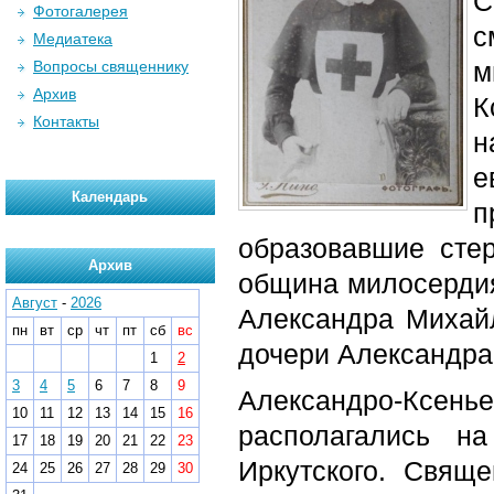
С
Фотогалерея
с
Медиатека
м
Вопросы священнику
Архив
К
Контакты
н
е
Календарь
п
образовавшие стер
Архив
община милосердия,
Август
-
2026
Александра Михайл
пн
вт
ср
чт
пт
сб
вс
дочери Александра I
1
2
3
4
5
6
7
8
9
Александро-Ксенье
10
11
12
13
14
15
16
располагались н
17
18
19
20
21
22
23
Иркутского. Свящ
24
25
26
27
28
29
30