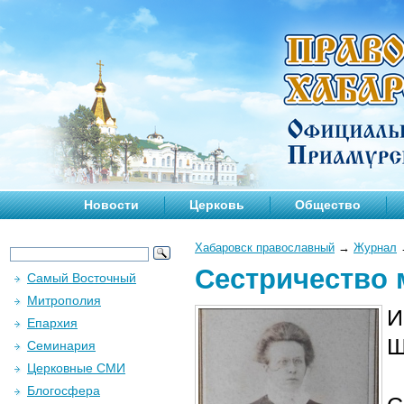
Новости
Церковь
Общество
Хабаровск православный
→
Журнал
Сестричество 
Самый Восточный
Митрополия
И
Епархия
Ш
Семинария
Церковные СМИ
Блогосфера