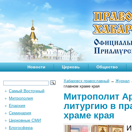
Новости
Церковь
Общество
Хабаровск православный
→
Журнал
главном храме края
Самый Восточный
Митрополит А
Митрополия
литургию в пр
Епархия
храме края
Семинария
Церковные СМИ
И
Блогосфера