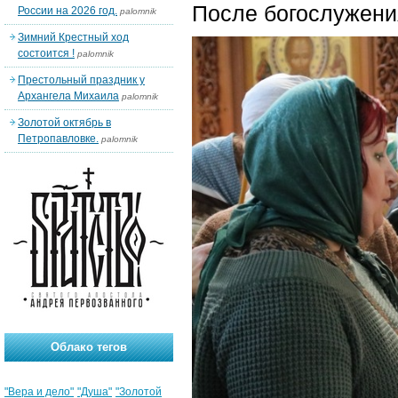
После богослужени
России на 2026 год.
palomnik
Зимний Крестный ход
состоится !
palomnik
Престольный праздник у
Архангела Михаила
palomnik
Золотой октябрь в
Петропавловке.
palomnik
Облако тегов
"Вера и дело"
"Душа"
"Золотой