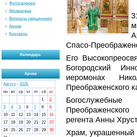
Фотогалерея
Медиатека
3
Вопросы священнику
м
Архив
А
Контакты
Спасо-Преображен
Календарь
Его Высокопреосв
Богородский Инн
Архив
иеромонах Нико
Август
-
2026
Преображенского к
пн
вт
ср
чт
пт
сб
вс
Богослужебные
1
2
3
4
5
6
7
8
9
Преображенского
10
11
12
13
14
15
16
регента Анны Хруст
17
18
19
20
21
22
23
24
25
26
27
28
29
30
Храм, украшенный 