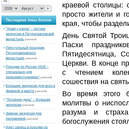
31
краевой столицы: 
>
просто жители и г
Последние темы блогов
края, чтобы раздел
“Храм у озера” – летние
День Святой Трои
экскурсии в Петропавловский
монастырь
palomnik
Пасхи праздник
Престольный праздник
Пятидесятница, С
Петропавловского
монастыря
palomnik
Церкви. В конце п
Поездки по России 2026 –
с чтением коле
специально для
дальневосточников !
palomnik
сошествия на свят
Большие экскурсии для всех в
феврале и марте
palomnik
Во время этого б
“Татьянин день” – большая
молитвы о ниспосл
экскурсия
palomnik
разума и страх
Зимние экскурсии для
паломников
palomnik
богослужения стоял
Идет запись в поездки по