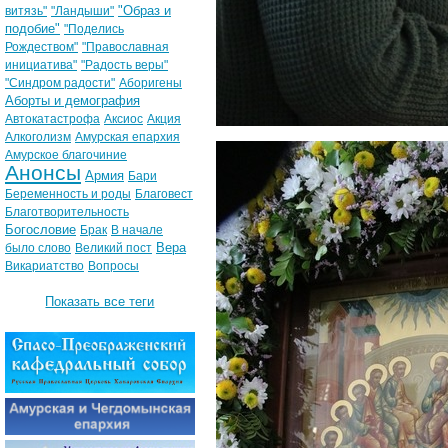
"Образ и
витязь"
"Ландыши"
подобие"
"Поделись
Рождеством"
"Православная
инициатива"
"Радость веры"
"Синдром радости"
Аборигены
Аборты и демография
Автокатастрофа
Аксиос
Акция
Алкоголизм
Амурская епархия
Амурское благочиние
Анонсы
Армия
Бари
Беременность и роды
Благовест
Благотворительность
Богословие
Брак
В начале
Вера
было слово
Великий пост
Викариатство
Вопросы
Показать все теги