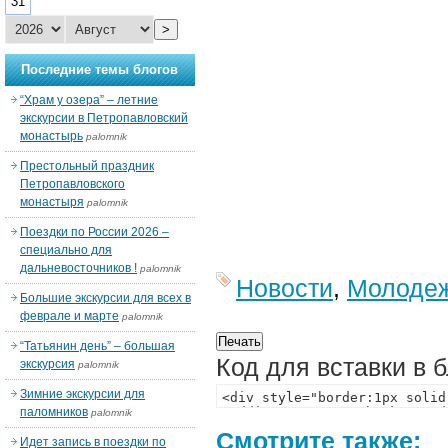
31
>
Последние темы блогов
“Храм у озера” – летние
экскурсии в Петропавловский
монастырь
palomnik
Престольный праздник
Петропавловского
монастыря
palomnik
Поездки по России 2026 –
специально для
дальневосточников !
palomnik
Новости
,
Молоде
Большие экскурсии для всех в
феврале и марте
palomnik
“Татьянин день” – большая
Код для вставки в 
экскурсия
palomnik
Зимние экскурсии для
паломников
palomnik
Смотрите также:
Идет запись в поездки по