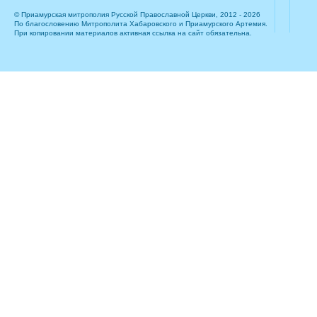
© Приамурская митрополия Русской Православной Церкви, 2012 - 2026
По благословению Митрополита Хабаровского и Приамурского Артемия.
При копировании материалов активная ссылка на сайт обязательна.