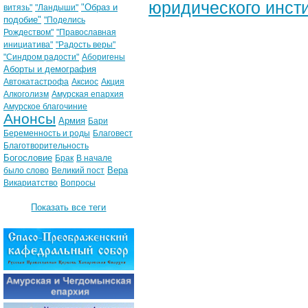
юридического инст
"Образ и
витязь"
"Ландыши"
подобие"
"Поделись
Рождеством"
"Православная
инициатива"
"Радость веры"
"Синдром радости"
Аборигены
Аборты и демография
Автокатастрофа
Аксиос
Акция
Алкоголизм
Амурская епархия
Амурское благочиние
Анонсы
Армия
Бари
Беременность и роды
Благовест
Благотворительность
Богословие
Брак
В начале
Вера
было слово
Великий пост
Викариатство
Вопросы
Показать все теги