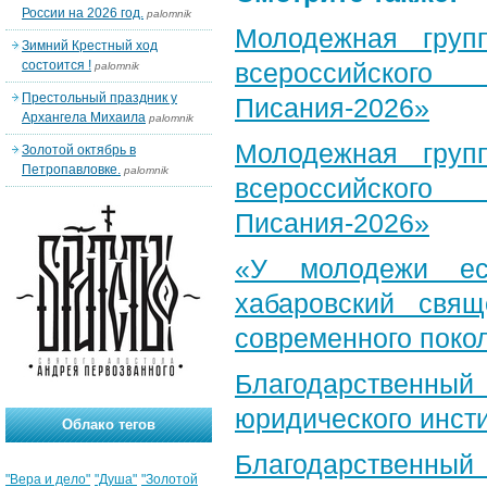
России на 2026 год.
palomnik
Молодежная груп
Зимний Крестный ход
состоится !
всероссийского
palomnik
Престольный праздник у
Писания-2026»
Архангела Михаила
palomnik
Молодежная груп
Золотой октябрь в
Петропавловке.
palomnik
всероссийского
Писания-2026»
«У молодежи ес
хабаровский свя
современного поко
Благодарственный 
юридического инст
Облако тегов
Благодарственный 
"Вера и дело"
"Душа"
"Золотой