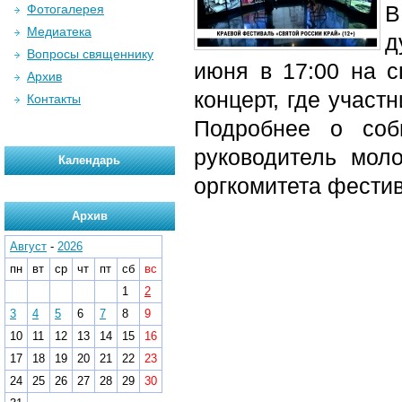
В
Фотогалерея
Медиатека
д
Вопросы священнику
июня в
17:00
на сц
Архив
концерт, где участ
Контакты
Подробнее о соб
руководитель мол
Календарь
оргкомитета фестив
Архив
Август
-
2026
пн
вт
ср
чт
пт
сб
вс
1
2
3
4
5
6
7
8
9
10
11
12
13
14
15
16
17
18
19
20
21
22
23
24
25
26
27
28
29
30