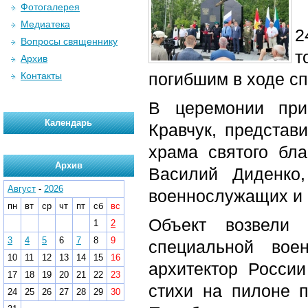
Фотогалерея
Медиатека
2
Вопросы священнику
т
Архив
погибшим в ходе с
Контакты
В церемонии при
Календарь
Кравчук, представи
храма святого бла
Архив
Василий Диденко,
Август
-
2026
военнослужащих и 
пн
вт
ср
чт
пт
сб
вс
Объект возвели 
1
2
3
4
5
6
7
8
9
специальной вое
10
11
12
13
14
15
16
архитектор Росси
17
18
19
20
21
22
23
стихи на пилоне 
24
25
26
27
28
29
30