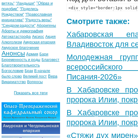
"Образ и
витязь"
"Ландыши"
подобие"
"Поделись
Рождеством"
"Православная
Смотрите также:
инициатива"
"Радость веры"
"Синдром радости"
Аборигены
Аборты и демография
Хабаровская еп
Автокатастрофа
Аксиос
Акция
Владивосток для с
Алкоголизм
Амурская епархия
Амурское благочиние
Анонсы
Армия
Бари
Молодежная груп
Беременность и роды
Благовест
всероссийского
Благотворительность
Богословие
Брак
В начале
Писания-2026»
Вера
было слово
Великий пост
Викариатство
Вопросы
В Хабаровске пр
Показать все теги
пророка Илии, пок
В Хабаровске пр
пророка Илии, пок
«Стяжи дух мирен»