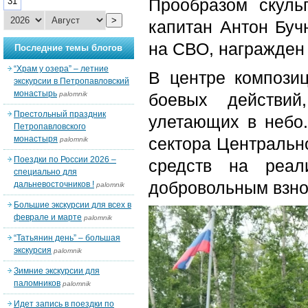
Прообразом скуль
31
>
капитан Антон Буч
на СВО, награжден
Последние темы блогов
“Храм у озера” – летние
В центре компози
экскурсии в Петропавловский
монастырь
palomnik
боевых действи
Престольный праздник
улетающих в небо
Петропавловского
монастыря
сектора Центрально
palomnik
Поездки по России 2026 –
средств на реал
специально для
добровольным взно
дальневосточников !
palomnik
Большие экскурсии для всех в
феврале и марте
palomnik
“Татьянин день” – большая
экскурсия
palomnik
Зимние экскурсии для
паломников
palomnik
Идет запись в поездки по