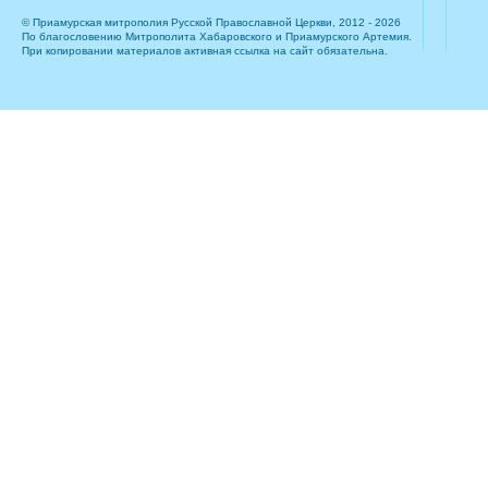
© Приамурская митрополия Русской Православной Церкви, 2012 - 2026
По благословению Митрополита Хабаровского и Приамурского Артемия.
При копировании материалов активная ссылка на сайт обязательна.