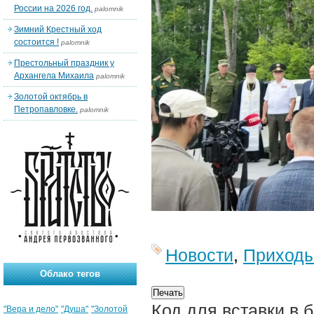
России на 2026 год.
palomnik
Зимний Крестный ход
состоится !
palomnik
Престольный праздник у
Архангела Михаила
palomnik
Золотой октябрь в
Петропавловке.
palomnik
Новости
,
Приход
Облако тегов
Код для вставки в 
"Вера и дело"
"Душа"
"Золотой