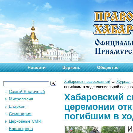
Новости
Церковь
Общество
Хабаровск православный
→
Журнал
погибшим в ходе специальной военно
Самый Восточный
Хабаровский с
Митрополия
церемонии от
Епархия
погибшим в хо
Семинария
Церковные СМИ
И
Блогосфера