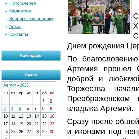
Фотогалерея
Медиатека
С
Вопросы священнику
Х
Архив
С
Контакты
Днем рождения Цер
Календарь
По благословению
Артемия прошел 
Архив
доброй и любимой
Август
-
2026
Торжества начал
пн
вт
ср
чт
пт
сб
вс
Преображенском 
1
2
владыка Артемий.
3
4
5
6
7
8
9
10
11
12
13
14
15
16
Сразу после общей
17
18
19
20
21
22
23
и иконами под не
24
25
26
27
28
29
30