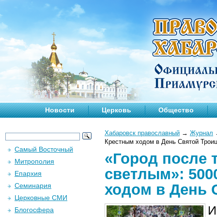
Новости
Церковь
Общество
Хабаровск православный
→
Журнал
Крестным ходом в День Святой Трои
Самый Восточный
«Город после 
Митрополия
светлым»: 500
Епархия
ходом в День 
Семинария
Церковные СМИ
И
Блогосфера