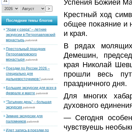
Успения Божией Ма
31
>
Крестный ход симв
Последние темы блогов
общее покаяние и 
“Храм у озера” – летние
и края.
экскурсии в Петропавловский
монастырь
palomnik
В рядах молящих
Престольный праздник
Демешин, председ
Петропавловского
монастыря
palomnik
края Николай Шевц
Поездки по России 2026 –
прошли весь пут
специально для
дальневосточников !
palomnik
праздничного дня.
Большие экскурсии для всех в
феврале и марте
palomnik
Для многих хаба
“Татьянин день” – большая
духовного единения
экскурсия
palomnik
— Сегодня особен
Зимние экскурсии для
паломников
palomnik
чувствуешь необыкн
Идет запись в поездки по