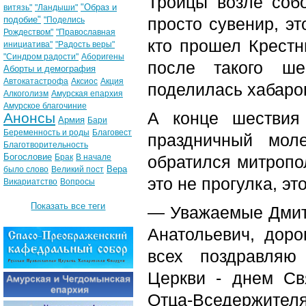
Троицы возле собо
"Образ и
витязь"
"Ландыши"
подобие"
просто сувенир, эт
"Поделись
Рождеством"
"Православная
кто прошел Крестн
инициатива"
"Радость веры"
"Синдром радости"
Аборигены
после такого ше
Аборты и демография
Автокатастрофа
Аксиос
Акция
поделилась хабаро
Алкоголизм
Амурская епархия
Амурское благочиние
А конце шествия
Анонсы
Армия
Бари
Беременность и роды
Благовест
праздничный мол
Благотворительность
Богословие
Брак
В начале
обратился митропо
Вера
было слово
Великий пост
это не прогулка, э
Викариатство
Вопросы
Показать все теги
— Уважаемые Дмитр
Анатольевич, доро
всех поздравляю
Церкви - днем Св
Отца-Вседержит