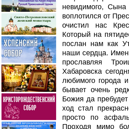
невидимого, Сына
воплотился от Прес
очистил нас Кре
Который на пятиде
послан нам как У
наши сердца. Имен
прославляя Тро
Хабаровска сегодн
любимого города 
бывает очень редк
Божия да пребудет
ход стал прекрас
просто по асфал
Проходя мимо бол