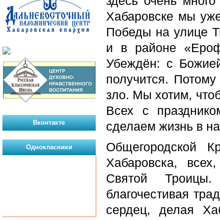
здесь очень мног
Хабаровске мы уже
Победы на улице Т
и в районе «Ероф
Убеждён: с Божи
получится. Потому
зло. Мы хотим, что
Всех с праздник
Вконтакте
сделаем жизнь в н
Общегородской К
Однокласники
Хабаровска, всех
Святой Троицы.
благочестивая тра
сердец, делая Ха