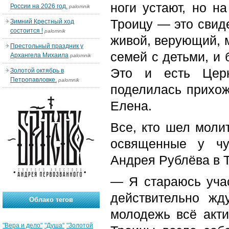
ноги устают, но н
России на 2026 год.
palomnik
Троицу — это свиде
Зимний Крестный ход
состоится !
palomnik
живой, верующий, 
Престольный праздник у
семей с детьми, и 
Архангела Михаила
palomnik
Это и есть Церк
Золотой октябрь в
Петропавловке.
palomnik
поделилась прихож
Елена.
Все, кто шел моли
освященные у чу
Андрея Рублёва в 
— Я стараюсь учас
действительно ж
Облако тегов
молодежь всё акти
"Вера и дело"
"Душа"
"Золотой